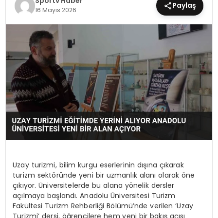
Sportv Haber
Paylaş
16 Mayıs 2026
MAGAZIN
SPOR
YAŞAM
Uzay turizmi, bilim kurgu eserlerinin dışına çıkarak
turizm sektöründe yeni bir uzmanlık alanı olarak öne
çıkıyor. Üniversitelerde bu alana yönelik dersler
açılmaya başlandı. Anadolu Üniversitesi Turizm
Fakültesi Turizm Rehberliği Bölümü’nde verilen ‘Uzay
Turizmi’ dersi, öğrencilere hem yeni bir bakış açısı