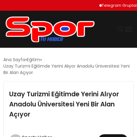
Telegram Grupları Nas
GÜNDEM
Ana Sayfa
Eğitim
Uzay Turizmi Eğitimde Yerini Alıyor Anadolu Üniversitesi Yeni
DÜNYA
Bir Alan Açıyor
EKONOMI
Uzay Turizmi Eğitimde Yerini Alıyor
Anadolu Üniversitesi Yeni Bir Alan
SIYASET
Açıyor
TEKNOLOJI
EĞITIM