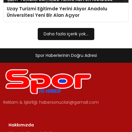
Uzay Turizmi Eğitimde Yerini Alıyor Anadolu
MAGAZIN
Üniversitesi Yeni Bir Alan Açıyor
SPOR
Daha fazla içerik yok...
YAŞAM
Spor Haberlerinin Doğru Adresi
Reklam & İşbirliği:
habersonuclari@gamail.com
Hakkımızda