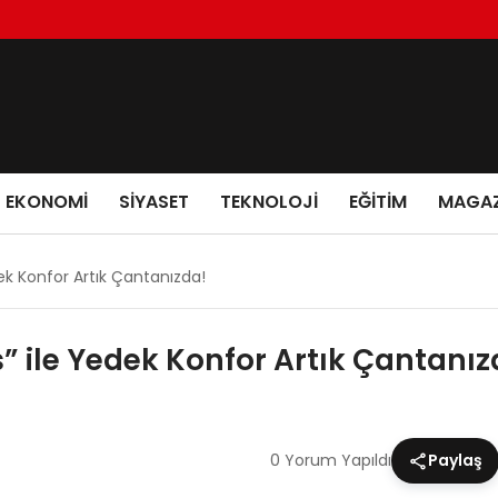
EKONOMI
SIYASET
TEKNOLOJI
EĞITIM
MAGAZ
k Konfor Artık Çantanızda!
 ile Yedek Konfor Artık Çantanız
0 Yorum Yapıldı
Paylaş