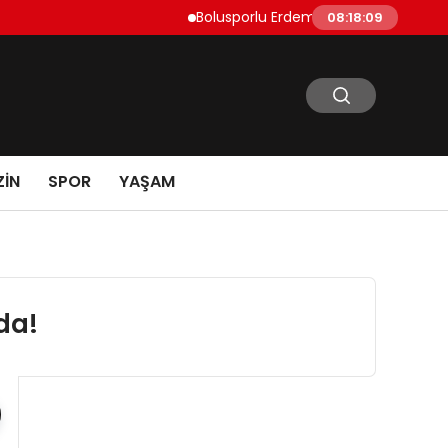
Bolusporlu Erdem Can Polat Sezon Açılışında F
08:18:10
IN
SPOR
YAŞAM
da!