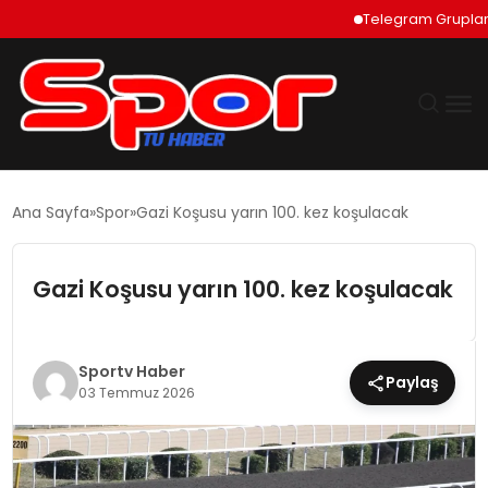
Telegram Grupları Nas
GÜNDEM
Ana Sayfa
Spor
Gazi Koşusu yarın 100. kez koşulacak
DÜNYA
Gazi Koşusu yarın 100. kez koşulacak
EKONOMI
SIYASET
Sportv Haber
Paylaş
03 Temmuz 2026
TEKNOLOJI
EĞITIM