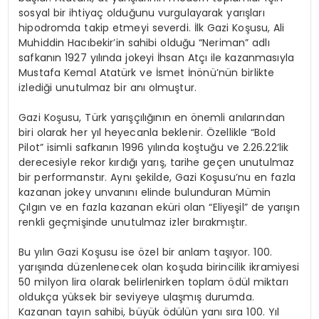
sosyal bir ihtiyaç olduğunu vurgulayarak yarışları
hipodromda takip etmeyi severdi. İlk Gazi Koşusu, Ali
Muhiddin Hacıbekir’in sahibi olduğu “Neriman” adlı
safkanın 1927 yılında jokeyi İhsan Atçı ile kazanmasıyla
Mustafa Kemal Atatürk ve İsmet İnönü’nün birlikte
izlediği unutulmaz bir anı olmuştur.
Gazi Koşusu, Türk yarışçılığının en önemli anılarından
biri olarak her yıl heyecanla beklenir. Özellikle “Bold
Pilot” isimli safkanın 1996 yılında koştuğu ve 2.26.22’lik
derecesiyle rekor kırdığı yarış, tarihe geçen unutulmaz
bir performanstır. Aynı şekilde, Gazi Koşusu’nu en fazla
kazanan jokey unvanını elinde bulunduran Mümin
Çılgın ve en fazla kazanan eküri olan “Eliyeşil” de yarışın
renkli geçmişinde unutulmaz izler bırakmıştır.
Bu yılın Gazi Koşusu ise özel bir anlam taşıyor. 100.
yarışında düzenlenecek olan koşuda birincilik ikramiyesi
50 milyon lira olarak belirlenirken toplam ödül miktarı
oldukça yüksek bir seviyeye ulaşmış durumda.
Kazanan tayın sahibi, büyük ödülün yanı sıra 100. Yıl