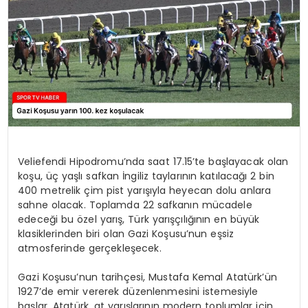
MAGAZIN
SPOR
YAŞAM
Veliefendi Hipodromu’nda saat 17.15’te başlayacak olan
koşu, üç yaşlı safkan İngiliz taylarının katılacağı 2 bin
400 metrelik çim pist yarışıyla heyecan dolu anlara
sahne olacak. Toplamda 22 safkanın mücadele
edeceği bu özel yarış, Türk yarışçılığının en büyük
klasiklerinden biri olan Gazi Koşusu’nun eşsiz
atmosferinde gerçekleşecek.
Gazi Koşusu’nun tarihçesi, Mustafa Kemal Atatürk’ün
1927’de emir vererek düzenlenmesini istemesiyle
başlar. Atatürk, at yarışlarının modern toplumlar için