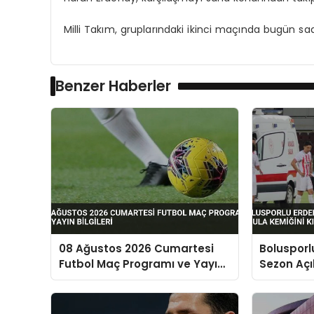
Milli Takım, gruplarındaki ikinci maçında bugün saa
Benzer Haberler
08 Ağustos 2026 Cumartesi
Bolusporl
Futbol Maç Programı ve Yayın
Sezon Açı
Bilgileri
Kemiğini K