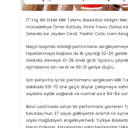
17 Yaş Altı Erkek Milli Takımı, Basketbol Gelişim Merk
mücadeleye Ömer Kutluay, Emre Yazıcı, Darius Karu
Zelanda ise Jayden Cecil, Tawhiri Cate, Liam Keog
Maçın başında istediği performansı sergileyemeyen
toparlanmaya başlasa da ilk çeyreği 22-20 geride t
Zelanda, devreye 41-28 önde girdi. Üçüncü çeyrekte
açmalarına izin verdi ve 56-31 geriye düştü.
Son periyotta iyi bir performans sergileyen Milli Ta
dakikada 69-70 öne geçti. Büyük çekişmeye sahne
sayılarla eşitlik sağlandı ve normal süre 84-84 so
İkinci uzatmada üstün bir performans gösteren Tür
Karutasu’nun 37 sayısı galibiyette önemli rol oyn
sayısı mağlubiyeti engelleyemedi. Türkiye Basketb
Harun Erdenay, karşılaşmayı saha kenarından takip