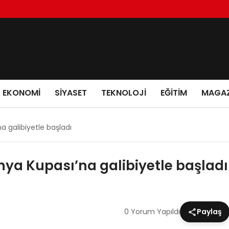
EKONOMI
SIYASET
TEKNOLOJI
EĞITIM
MAGAZ
na galibiyetle başladı
ünya Kupası’na galibiyetle başladı
0 Yorum Yapıldı
Paylaş