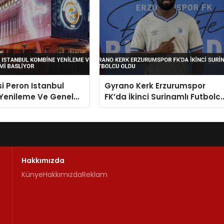
i Peron Istanbul
Gyrano Kerk Erzurumspor
Yenileme Ve Genel
FK’da İkinci Surinamlı Futbolc
emi Basliyor
Oldu
Hakkımızda
Künye
Hakkımızda
Reklam