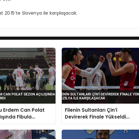
t 20.15’te Slovenya ile karşılaşacak.
u Erdem Can Polat
Filenin Sultanları Çin’i
lışında Fibula
Devirerek Finale Yükseldi
ırdı
Brezilya ile Karşılaşacak