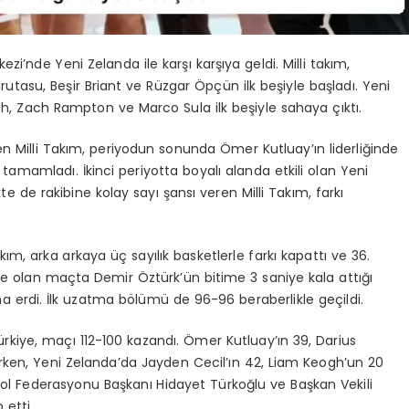
ezi’nde Yeni Zelanda ile karşı karşıya geldi. Milli takım,
tasu, Beşir Briant ve Rüzgar Öpçün ilk beşiyle başladı. Yeni
h, Zach Rampton ve Marco Sula ilk beşiyle sahaya çıktı.
 Milli Takım, periyodun sonunda Ömer Kutluay’ın liderliğinde
amamladı. İkinci periyotta boyalı alanda etkili olan Yeni
 de rakibine kolay sayı şansı veren Milli Takım, farkı
kım, arka arkaya üç sayılık basketlerle farkı kapattı ve 36.
 olan maçta Demir Öztürk’ün bitime 3 saniye kala attığı
na erdi. İlk uzatma bölümü de 96-96 beraberlikle geçildi.
kiye, maçı 112-100 kazandı. Ömer Kutluay’ın 39, Darius
arken, Yeni Zelanda’da Jayden Cecil’ın 42, Liam Keogh’un 20
ol Federasyonu Başkanı Hidayet Türkoğlu ve Başkan Vekili
 etti.