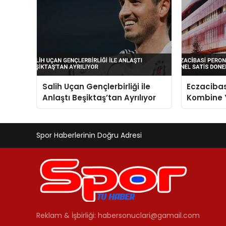
Salih Uçan Gençlerbirliği ile
Eczacibas
Anlaştı Beşiktaş’tan Ayrılıyor
Kombine 
Satis Don
Spor Haberlerinin Doğru Adresi
Reklam & İşbirliği:
habersonuclari@gamail.com