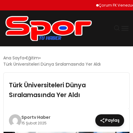
Çorum FK Venezuelalı 
GÜNDEM
Ana Sayfa
Eğitim
Türk Üniversiteleri Dünya Sıralamasında Yer Aldı
DÜNYA
Türk Üniversiteleri Dünya
EKONOMI
Sıralamasında Yer Aldı
SIYASET
TEKNOLOJI
Sportv Haber
Paylaş
15 Şubat 2025
EĞITIM