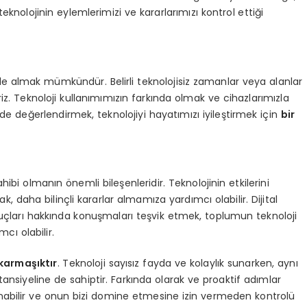
 teknolojinin eylemlerimizi ve kararlarımızı kontrol ettiği
ele almak mümkündür. Belirli teknolojisiz zamanlar veya alanlar
iriz. Teknoloji kullanımımızın farkında olmak ve cihazlarımızla
de değerlendirmek, teknolojiyi hayatımızı iyileştirmek için
bir
ahibi olmanın önemli bileşenleridir. Teknolojinin etkilerini
ak, daha bilinçli kararlar almamıza yardımcı olabilir. Dijital
nuçları hakkında konuşmaları teşvik etmek, toplumun teknoloji
cı olabilir.
karmaşıktır
. Teknoloji sayısız fayda ve kolaylık sunarken, aynı
siyeline de sahiptir. Farkında olarak ve proaktif adımlar
llanabilir ve onun bizi domine etmesine izin vermeden kontrolü