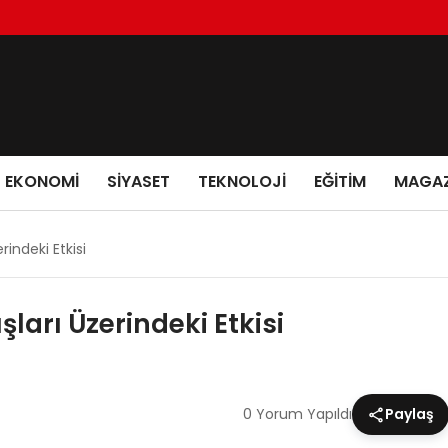
EKONOMI
SIYASET
TEKNOLOJI
EĞITIM
MAGAZ
rindeki Etkisi
ları Üzerindeki Etkisi
0 Yorum Yapıldı
Paylaş