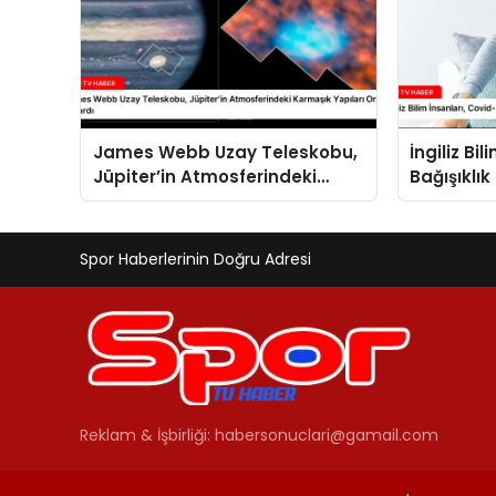
James Webb Uzay Teleskobu,
İngiliz Bi
Jüpiter’in Atmosferindeki
Bağışıklık
Karmaşık Yapıları Ortaya
Çıkardı
Spor Haberlerinin Doğru Adresi
Reklam & İşbirliği:
habersonuclari@gamail.com