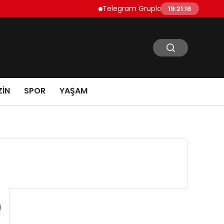
Telegram Grupları Nasıl Bulunur?: Telegr
19:21:17
IN
SPOR
YAŞAM