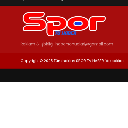
Reklam & İşbirliği:
habersonuclari@gamail.com
Copyright © 2025 Tüm hakları SPOR TV HABER 'de saklıdır.