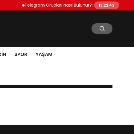
Telegram Grupları Nasıl Bulunur?: Telegram’da Toplulu
13:22:42
IN
SPOR
YAŞAM