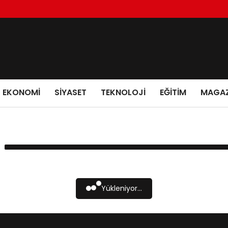
EKONOMI
SIYASET
TEKNOLOJI
EĞITIM
MAGAZ
Yükleniyor...