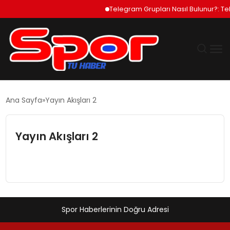
Telegram Grupları Nasıl Bulunur?: Te
GÜNDEM
Ana Sayfa
Yayın Akışları 2
DÜNYA
Yayın Akışları 2
EKONOMI
SIYASET
TEKNOLOJI
Spor Haberlerinin Doğru Adresi
EĞITIM