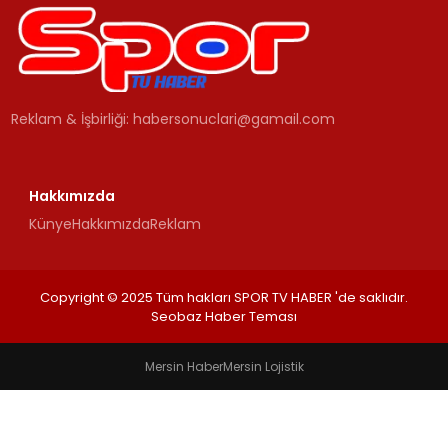
MAGAZIN
SPOR
Reklam & İşbirliği:
habersonuclari@gamail.com
YAŞAM
Hakkımızda
Künye
Hakkımızda
Reklam
Copyright © 2025 Tüm hakları SPOR TV HABER 'de saklıdır.
Seobaz Haber Teması
Mersin Haber
Mersin Lojistik