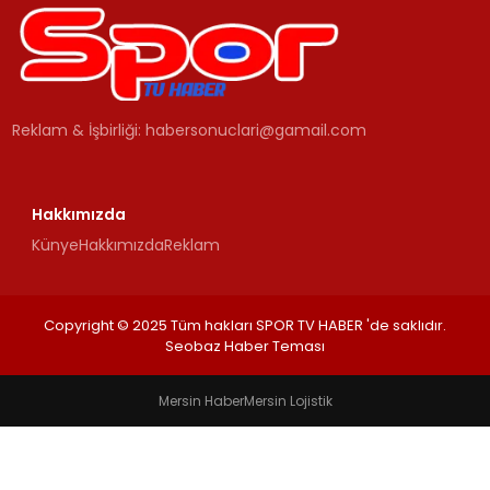
MAGAZIN
SPOR
Reklam & İşbirliği:
habersonuclari@gamail.com
YAŞAM
Hakkımızda
Künye
Hakkımızda
Reklam
Copyright © 2025 Tüm hakları SPOR TV HABER 'de saklıdır.
Seobaz Haber Teması
Mersin Haber
Mersin Lojistik