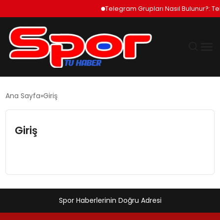
Telegram Grupları Nasıl Bulunur?: Te
GÜNDEM
Ana Sayfa
Giriş
DÜNYA
Giriş
EKONOMI
SIYASET
TEKNOLOJI
Spor Haberlerinin Doğru Adresi
EĞITIM