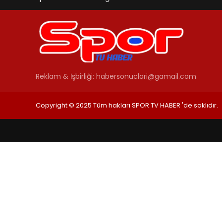
Reklam & İşbirliği:
habersonuclari@gamail.com
Copyright © 2025 Tüm hakları SPOR TV HABER 'de saklıdır.