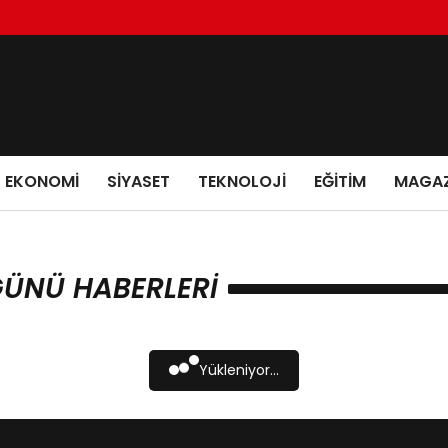
EKONOMI
SIYASET
TEKNOLOJI
EĞITIM
MAGAZ
ÜNÜ HABERLERI
Yükleniyor...