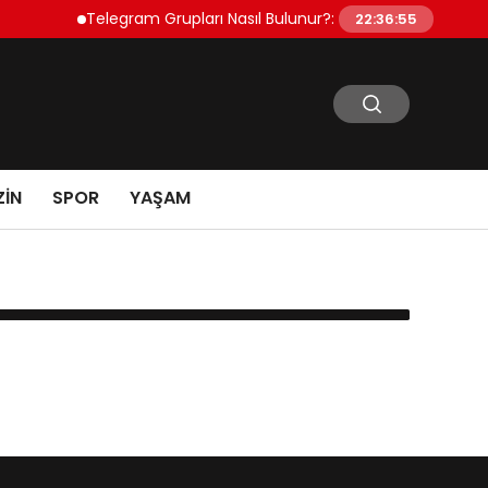
Telegram Grupları Nasıl Bulunur?: Telegram’da Toplulu
22:36:55
IN
SPOR
YAŞAM