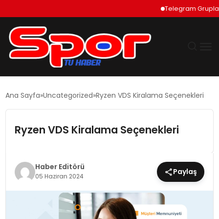
Telegram Grupları N
GÜNDEM
Ana Sayfa
Uncategorized
Ryzen VDS Kiralama Seçenekleri
DÜNYA
Ryzen VDS Kiralama Seçenekleri
EKONOMI
SIYASET
Haber Editörü
Paylaş
05 Haziran 2024
TEKNOLOJI
EĞITIM