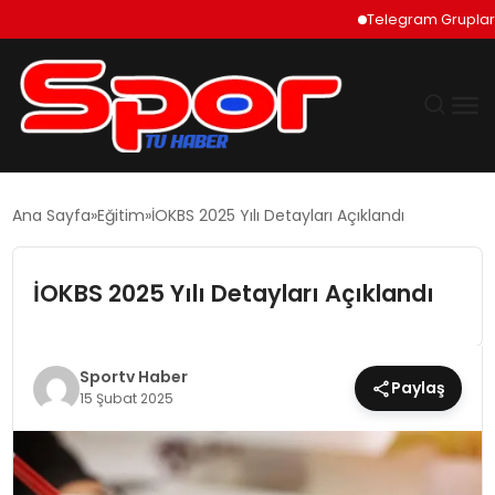
Telegram Grupları Nas
GÜNDEM
Ana Sayfa
Eğitim
İOKBS 2025 Yılı Detayları Açıklandı
DÜNYA
İOKBS 2025 Yılı Detayları Açıklandı
EKONOMI
SIYASET
Sportv Haber
Paylaş
15 Şubat 2025
TEKNOLOJI
EĞITIM