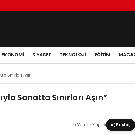
EKONOMI
SIYASET
TEKNOLOJI
EĞITIM
MAGAZ
a Sınırları Aşın”
yla Sanatta Sınırları Aşın”
0 Yorum Yapıldı
Paylaş