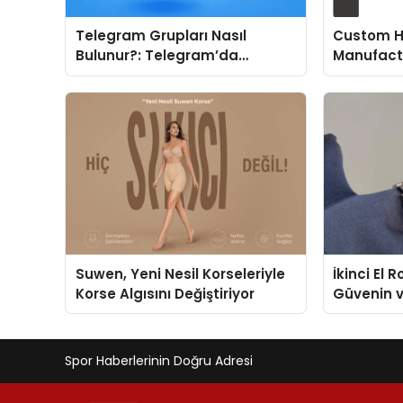
Telegram Grupları Nasıl
Custom H
Bulunur?: Telegram’da
Manufactu
Topluluk Deneyimini
Fit and P
Geliştirmek
Suwen, Yeni Nesil Korseleriyle
İkinci El 
Korse Algısını Değiştiriyor
Güvenin 
Değerlem
Spor Haberlerinin Doğru Adresi