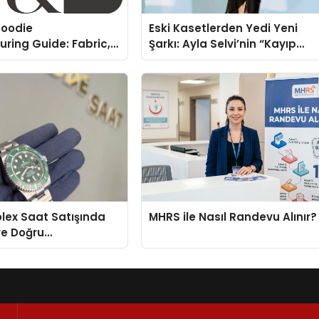
oodie
Eski Kasetlerden Yedi Yeni
ring Guide: Fabric,
Şarkı: Ayla Selvi’nin “Kayıp
rinting Options
Kasetler 1” Albümü 31
Temmuz’da Çıktı
Rolex Saat Satışında
MHRS ile Nasıl Randevu Alınır?
ve Doğru
enin Adresi