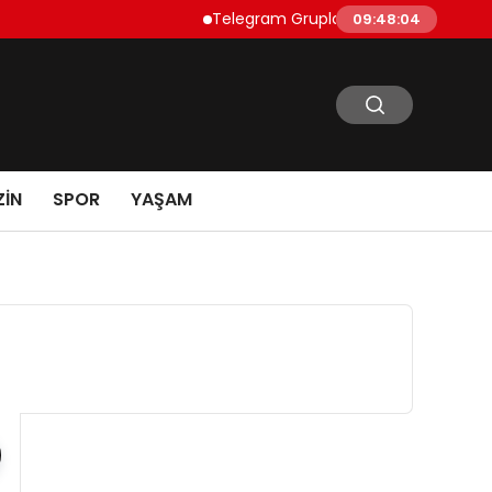
Telegram Grupları Nasıl Bulunur?: Teleg
09:48:04
IN
SPOR
YAŞAM