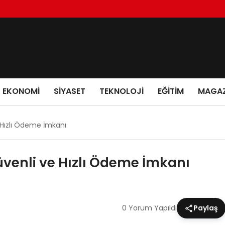
EKONOMI
SIYASET
TEKNOLOJI
EĞITIM
MAGAZ
 Hızlı Ödeme İmkanı
üvenli ve Hızlı Ödeme İmkanı
0 Yorum Yapıldı
Paylaş