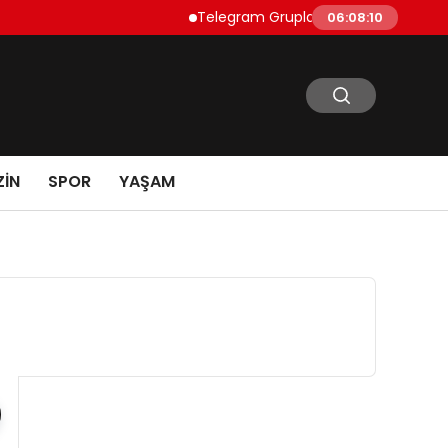
Telegram Grupları Nasıl Bulunur?: Tele
06:08:10
IN
SPOR
YAŞAM