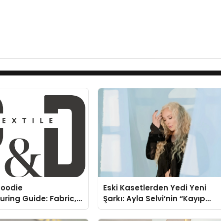
oodie
Eski Kasetlerden Yedi Yeni
ring Guide: Fabric,
Şarkı: Ayla Selvi’nin “Kayıp
rinting Options
Kasetler 1” Albümü 31
Temmuz’da Çıktı