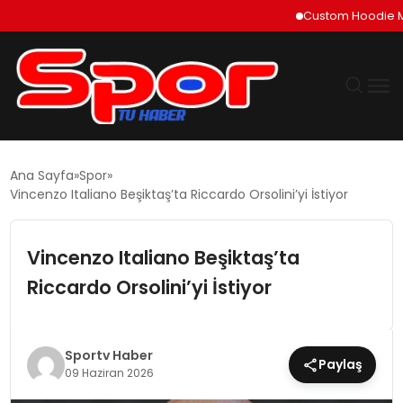
Custom Hoodie Manufac
GÜNDEM
Ana Sayfa
Spor
Vincenzo Italiano Beşiktaş’ta Riccardo Orsolini’yi İstiyor
DÜNYA
Vincenzo Italiano Beşiktaş’ta
EKONOMI
Riccardo Orsolini’yi İstiyor
SIYASET
TEKNOLOJI
Sportv Haber
Paylaş
09 Haziran 2026
EĞITIM