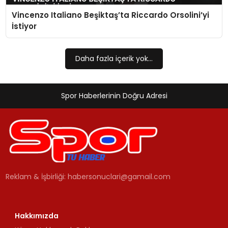
Vincenzo Italiano Beşiktaş’ta Riccardo Orsolini’yi
MAGAZIN
İstiyor
SPOR
Daha fazla içerik yok...
YAŞAM
Spor Haberlerinin Doğru Adresi
Reklam & İşbirliği:
habersonuclari@gamail.com
Hakkımızda