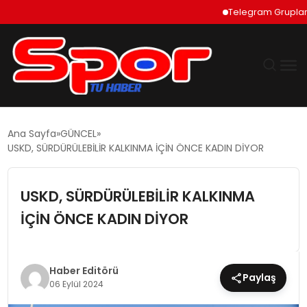
Telegram Grupları Nas
GÜNDEM
Ana Sayfa
GÜNCEL
USKD, SÜRDÜRÜLEBİLİR KALKINMA İÇİN ÖNCE KADIN DİYOR
DÜNYA
USKD, SÜRDÜRÜLEBİLİR KALKINMA
EKONOMI
İÇİN ÖNCE KADIN DİYOR
SIYASET
TEKNOLOJI
Haber Editörü
Paylaş
06 Eylül 2024
EĞITIM