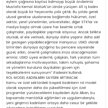
eylem çağrısına kayıtsız kalmayıp büyük önderimiz
Mustafa Kemal Atatürk’ün izinde yürüyen 40 iş kadını
olarak büyük bir heyecanla yola çıktık. Bu yolda gerek
ulusal gerekse uluslararası bağlamda hükümet, özel
sektör, yerel yönetimler, üniversiteler, diğer STK’lar ve
medya başta olmak üzere her kesimle ortak
çalışmalar, paydaşlıklar yapmak istiyoruz. Ancak birlikte
olursak, el ele verirsek, dünyayı daha yaşanır daha adil
bir gezegen yapabileceğimize inanıyoruz. USKD olarak
İzmir’den dünyaya açtığımız bu pencere sayesinde
güzel, etkin, önemli çalışmalara imza atacağımızdan
eminiz. USKD üyesi erdemli, çalışkan, fark yaratan tüm
arkadaşlarıma motivasyonları, takım ruhuyla, şahsıma
ve yönetim kuruluna duydukları güven için
teşekkürlerimi sunuyorum” ifadesini kullandı.
ROL MODEL KADINLARIN SAYISINI ARTIRACAK
Kamu ve özel sektördeki başarılı kadınların rol model
olarak sayısının daha da yükseltilmesi için özel
programlar yürüteceklerini kaydeden Ayla Alkan, bu
kapsamda mentörlük eğitimleri ve uygulamalarıyla,
yeni girişimci kadınların ortaya daha cesur bir şekilde