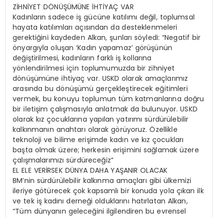
ZİHNİYET DÖNÜŞÜMÜNE İHTİYAÇ VAR
Kadınların sadece iş gücüne katılımı değil, toplumsal
hayata katılımları açısından da desteklenmeleri
gerektiğini kaydeden Alkan, şunları söyledi: “Negatif bir
önyargıyla oluşan ‘Kadın yapamaz’ görüşünün
değiştirilmesi, kadınların farklı iş kollarına
yönlendirilmesi için toplumumuzda bir zihniyet
dönüşümüne ihtiyaç var. USKD olarak amaçlarımız
arasında bu dönüşümü gerçekleştirecek eğitimleri
vermek, bu konuyu toplumun tüm katmanlarına doğru
bir iletişim çalışmasıyla anlatmak da bulunuyor. USKD
olarak kız çocuklarına yapılan yatırımı sürdürülebilir
kalkınmanın anahtarı olarak görüyoruz. Özellikle
teknoloji ve bilime erişimde kadın ve kız çocukları
başta olmak üzere; herkesin erişimini sağlamak üzere
çalışmalarımızı sürdüreceğiz”
EL ELE VERİRSEK DÜNYA DAHA YAŞANIR OLACAK
BM’nin sürdürülebilir kalkınma amaçları gibi ülkemizi
ileriye götürecek çok kapsamlı bir konuda yola çıkan ilk
ve tek iş kadını derneği olduklarını hatırlatan Alkan,
“Tüm dünyanın geleceğini ilgilendiren bu evrensel