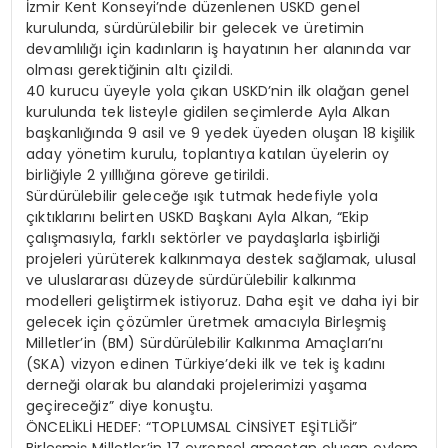
İzmir Kent Konseyi’nde düzenlenen USKD genel
kurulunda, sürdürülebilir bir gelecek ve üretimin
devamlılığı için kadınların iş hayatının her alanında var
olması gerektiğinin altı çizildi.
40 kurucu üyeyle yola çıkan USKD’nin ilk olağan genel
kurulunda tek listeyle gidilen seçimlerde Ayla Alkan
başkanlığında 9 asil ve 9 yedek üyeden oluşan 18 kişilik
aday yönetim kurulu, toplantıya katılan üyelerin oy
birliğiyle 2 yılllığına göreve getirildi.
Sürdürülebilir geleceğe ışık tutmak hedefiyle yola
çıktıklarını belirten USKD Başkanı Ayla Alkan, “Ekip
çalışmasıyla, farklı sektörler ve paydaşlarla işbirliği
projeleri yürüterek kalkınmaya destek sağlamak, ulusal
ve uluslararası düzeyde sürdürülebilir kalkınma
modelleri geliştirmek istiyoruz. Daha eşit ve daha iyi bir
gelecek için çözümler üretmek amacıyla Birleşmiş
Milletler’in (BM) Sürdürülebilir Kalkınma Amaçları’nı
(SKA) vizyon edinen Türkiye’deki ilk ve tek iş kadını
derneği olarak bu alandaki projelerimizi yaşama
geçireceğiz” diye konuştu.
ÖNCELİKLİ HEDEF: “TOPLUMSAL CİNSİYET EŞİTLİĞİ”