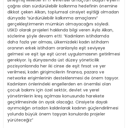
Birleşmiş Milletler’in 17 evrensel amaçtan oluşan eylem
çağrısı olan sürdürülebilir kalkınma hedefinin önemine
dikkat çeken Alkan, toplumsal cinsiyet eşitliği olmadan
dünyada “sürdürülebilir kalkınma amaçlarını”
gerçekleştirmenin mümkün olmayacağını söyledi.
USKD olarak projeleri hakkında bilgi veren Ayla Alkan,
sözlerine şöyle devam etti: “Kadınların istihdamda
daha fazla yer alması, ülkemizdeki kadın istihdam
oranının erkek istihdam oranlarıyla eşit seviyeye
gelmesi ve eşit işe eşit ücret uygulamasının getirilmesi
gerekiyor. İş dünyasında üst düzey yöneticilik
pozisyonlarında her iki cinse de eşit fırsat ve yer
verilmesi, kadın girişimcilerin finansa, pazara ve
networke erişimlerinin desteklenmesi de önem taşıyor.
Kadınların önlerindeki engellerden en önemlisi olan
çocuk bakımı için özel sektör, devlet ve yerel
yönetimlerin kreş açılması konusunda harekete
geçirilmesinde ön ayak olacağız. Cinsiyete dayalı
ayrımcılığın ortadan kaldırılarak kadının güçlendirilmesi
yolunda büyük önem taşıyan konularda projeler
yürüteceğiz”