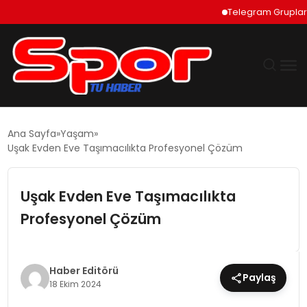
Telegram Grupları Na
GÜNDEM
Ana Sayfa
Yaşam
Uşak Evden Eve Taşımacılıkta Profesyonel Çözüm
DÜNYA
Uşak Evden Eve Taşımacılıkta
EKONOMI
Profesyonel Çözüm
SIYASET
TEKNOLOJI
Haber Editörü
Paylaş
18 Ekim 2024
EĞITIM