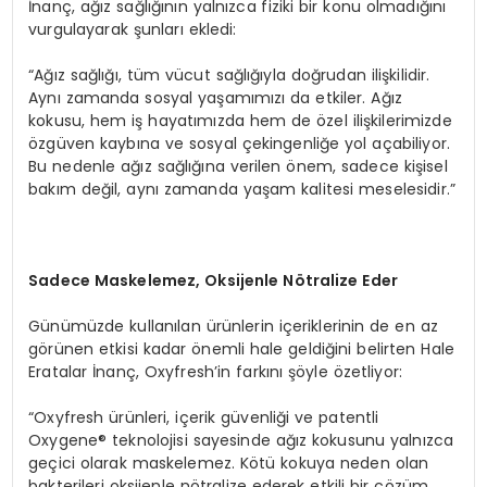
İnanç, ağız sağlığının yalnızca fiziki bir konu olmadığını
vurgulayarak şunları ekledi:
“Ağız sağlığı, tüm vücut sağlığıyla doğrudan ilişkilidir.
Aynı zamanda sosyal yaşamımızı da etkiler. Ağız
kokusu, hem iş hayatımızda hem de özel ilişkilerimizde
özgüven kaybına ve sosyal çekingenliğe yol açabiliyor.
Bu nedenle ağız sağlığına verilen önem, sadece kişisel
bakım değil, aynı zamanda yaşam kalitesi meselesidir.”
Sadece Maskelemez, Oksijenle N
ö
tralize Eder
Günümüzde kullanılan ürünlerin içeriklerinin de en az
görünen etkisi kadar önemli hale geldiğini belirten Hale
Eratalar İnanç, Oxyfresh’in farkını şöyle özetliyor:
“Oxyfresh ürünleri, içerik güvenliği ve patentli
Oxygene® teknolojisi sayesinde ağız kokusunu yalnızca
geçici olarak maskelemez. Kötü kokuya neden olan
bakterileri oksijenle nötralize ederek etkili bir çözüm