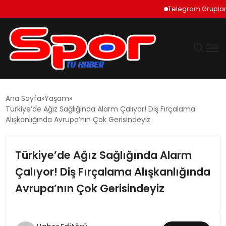
Telegram Grupları Nas
GÜNDEM
Ana Sayfa
Yaşam
Türkiye’de Ağız Sağlığında Alarm Çalıyor! Diş Fırçalama
DÜNYA
Alışkanlığında Avrupa’nın Çok Gerisindeyiz
EKONOMI
Türkiye’de Ağız Sağlığında Alarm
Çalıyor! Diş Fırçalama Alışkanlığında
SIYASET
Avrupa’nın Çok Gerisindeyiz
TEKNOLOJI
EĞITIM