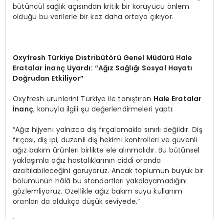
bütüncül sağlık açısından kritik bir koruyucu önlem
olduğu bu verilerle bir kez daha ortaya çıkıyor.
Oxyfresh T
ürkiye Distribüt
ö
rü Genel Müdürü Hale
Eratalar İnanç Uyardı:
“
Ağız Sağlığı Sosyal Hayatı
Doğrudan Etkiliyor”
Oxyfresh ürünlerini Türkiye ile tanıştıran
Hale Eratalar
İnanç
, konuyla ilgili şu değerlendirmeleri yaptı:
“Ağız hijyeni yalnızca diş fırçalamakla sınırlı değildir. Diş
fırçası, diş ipi, düzenli diş hekimi kontrolleri ve güvenli
ağız bakım ürünleri birlikte ele alınmalıdır. Bu bütünsel
yaklaşımla ağız hastalıklarının ciddi oranda
azaltılabileceğini görüyoruz. Ancak toplumun büyük bir
bölümünün hâlâ bu standartları yakalayamadığını
gözlemliyoruz. Özellikle ağız bakım suyu kullanım
oranları da oldukça düşük seviyede.”