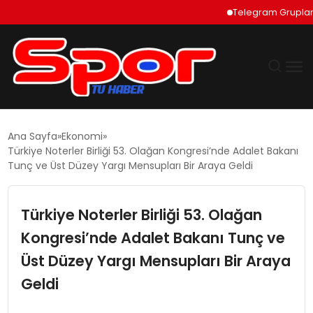
Telegram Grupları Nası
GÜNDEM
Ana Sayfa
Ekonomi
Türkiye Noterler Birliği 53. Olağan Kongresi’nde Adalet Bakanı
DÜNYA
Tunç ve Üst Düzey Yargı Mensupları Bir Araya Geldi
EKONOMI
Türkiye Noterler Birliği 53. Olağan
Kongresi’nde Adalet Bakanı Tunç ve
SIYASET
Üst Düzey Yargı Mensupları Bir Araya
TEKNOLOJI
Geldi
EĞITIM