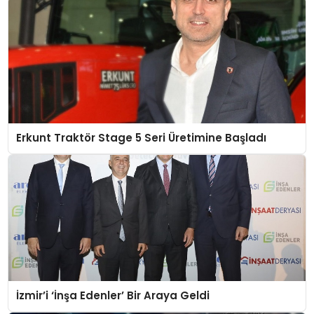
Erkunt Traktör Stage 5 Seri Üretimine Başladı
İzmir’i ‘İnşa Edenler’ Bir Araya Geldi