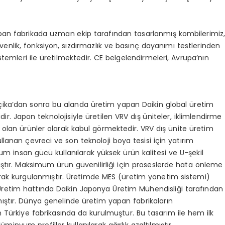
pan fabrikada uzman ekip tarafından tasarlanmış kombilerimiz
güvenlik, fonksiyon, sızdırmazlık ve basınç dayanımı testlerinden
stemleri ile üretilmektedir. CE belgelendirmeleri, Avrupa’nın
lçika’dan sonra bu alanda üretim yapan Daikin global üretim
idir. Japon teknolojisiyle üretilen VRV dış üniteler, iklimlendirme
 olan ürünler olarak kabul görmektedir. VRV dış ünite üretim
ullanan çevreci ve son teknoloji boya tesisi için yatırım
um insan gücü kullanılarak yüksek ürün kalitesi ve U-şekil
ıştır. Maksimum ürün güvenilirliği için proseslerde hata önleme
arak kurgulanmıştır. Üretimde MES (üretim yönetim sistemi)
. Üretim hattında Daikin Japonya Üretim Mühendisliği tarafından
ştır. Dünya genelinde üretim yapan fabrikaların
 Türkiye fabrikasında da kurulmuştur. Bu tasarım ile hem ilk