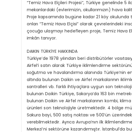
“Temiz Hava Elçileri Projesi”, Türkiye genelinde 5 il
mekanlardaki (evlerimizin, okullarımızın) hava kalit
Proje kapsamında bugüne kadar 21 köy okulunda te
onları “Temiz Hava Elçisi” olarak çevrelerindeki insa
çocuğa ulaşmayı hedefleyen proje, Temiz Hava Elç
imkân tanıyor.
DAIKIN TÜRKİYE HAKKINDA
Türkiye’de 1978 yılından beri distribütörler vasıtas
Airfel’i satın alarak Türkiye iklimlendirme sektörünü
soğutma ve havalandırma alanında Türkiye’nin en g
altında bulunan Daikin ve Airfel markalarının iklim
santralleri vb. farklı ihtiyaçlara uygun son teknoloj
bulunan Daikin Türkiye, Sakarya’da 163 bin metreka
bulunan Daikin ve Airfel markalarının kombi, klima ün
ürünleri son teknolojiyle üretmektedir. 4 bölge müd
Sakura bayi, 500 satış noktası ve 500’ün üzerindeki
verebilmektedir. Ayrıca Avrupa’nın ilk iklimlendir
Merkezi’ni sektörüne kazandırmıştır. İstanbul’da b