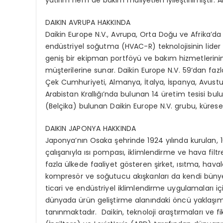
yatırım hem de bakım maliyetleri iyileştirilmiştir. Al
DAIKIN AVRUPA HAKKINDA
Daikin Europe N.V., Avrupa, Orta Doğu ve Afrika’
endüstriyel soğutma (HVAC-R) teknolojisinin lider bi
geniş bir ekipman portföyü ve bakım hizmetlerinin 
müşterilerine sunar. Daikin Europe N.V. 59‘dan fazla
Çek Cumhuriyeti, Almanya, İtalya, İspanya, Avusturya,
Arabistan Krallığı’nda bulunan 14 üretim tesisi bul
(Belçika) bulunan Daikin Europe N.V. grubu, kürese
DAIKIN JAPONYA HAKKINDA
Japonya’nın Osaka şehrinde 1924 yılında kurulan, 10
çalışanıyla ısı pompası, iklimlendirme ve hava filt
fazla ülkede faaliyet gösteren şirket, ısıtma, hav
kompresör ve soğutucu akışkanları da kendi bünyes
ticari ve endüstriyel iklimlendirme uygulamaları iç
dünyada ürün geliştirme alanındaki öncü yaklaşımları
tanınmaktadır. Daikin, teknoloji araştırmaları ve fi