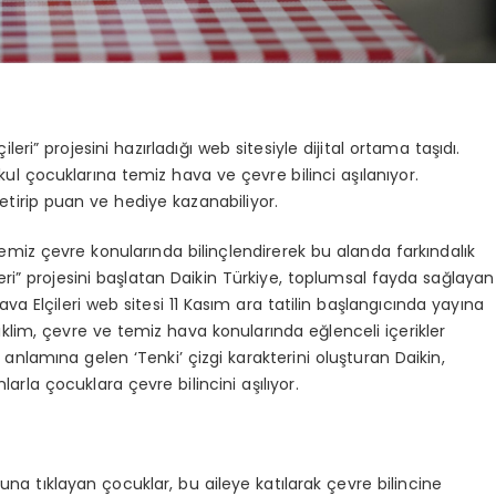
leri” projesini hazırladığı web sitesiyle dijital ortama taşıdı.
lkokul çocuklarına temiz hava ve çevre bilinci aşılanıyor.
 getirip puan ve hediye kazanabiliyor.
miz çevre konularında bilinçlendirerek bu alanda farkındalık
ri” projesini başlatan Daikin Türkiye, toplumsal fayda sağlayan
va Elçileri web sitesi 11 Kasım ara tatilin başlangıcında yayına
iklim, çevre ve temiz hava konularında eğlenceli içerikler
nlamına gelen ‘Tenki’ çizgi karakterini oluşturan Daikin,
arla çocuklara çevre bilincini aşılıyor.
a tıklayan çocuklar, bu aileye katılarak çevre bilincine