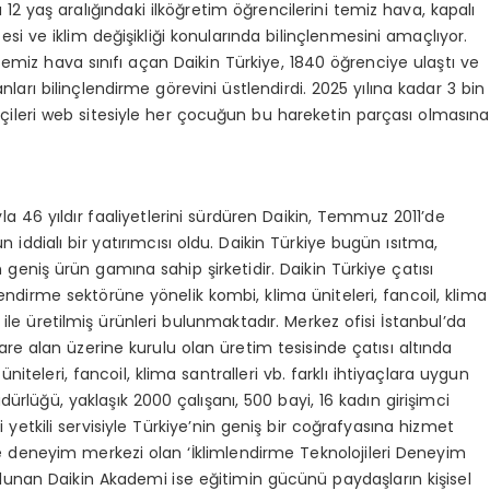
a 12 yaş aralığındaki ilköğretim öğrencilerini temiz hava, kapalı
esi ve iklim değişikliği konularında bilinçlenmesini amaçlıyor.
miz hava sınıfı açan Daikin Türkiye, 1840 öğrenciye ulaştı ve
nları bilinçlendirme görevini üstlendirdi. 2025 yılına kadar 3 bin
ileri web sitesiyle her çocuğun bu hareketin parçası olmasına
ıyla 46 yıldır faaliyetlerini sürdüren Daikin, Temmuz 2011’de
n iddialı bir yatırımcısı oldu. Daikin Türkiye bugün ısıtma,
eniş ürün gamına sahip şirketidir. Daikin Türkiye çatısı
lendirme sektörüne yönelik kombi, klima üniteleri, fancoil, klima
i ile üretilmiş ürünleri bulunmaktadır. Merkez ofisi İstanbul’da
re alan üzerine kurulu olan üretim tesisinde çatısı altında
iteleri, fancoil, klima santralleri vb. farklı ihtiyaçlara uygun
ürlüğü, yaklaşık 2000 çalışanı, 500 bayi, 16 kadın girişimci
 yetkili servisiyle Türkiye’nin geniş bir coğrafyasına hizmet
me deneyim merkezi olan ‘İklimlendirme Teknolojileri Deneyim
ulunan Daikin Akademi ise eğitimin gücünü paydaşların kişisel