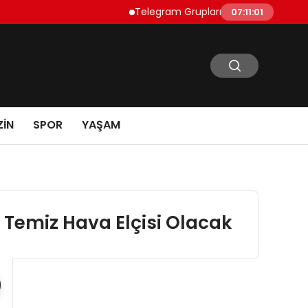
Telegram Grupları Nasıl Bulunur?: Telegram’
07:11:02
IN
SPOR
YAŞAM
e Temiz Hava Elçisi Olacak