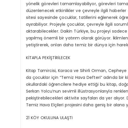
yönelik görevleri tamamlayabiliyor, görevleri tam
düzenlenecek etkinlikler ve çevreyle ilgili haberle
sitesi sayesinde çocuklar, tatillerini eğlenerek
ayırabiliyor. Projeyle çocuklar, çevreyle ilgili sorum
aktarabilecekler. Daikin Türkiye, bu projeyi sadece
yapılmış önemli bir yatırım olarak görüyor. İklimle
yetiştirerek, onları daha temiz bir dünya için har
KİTAPLA PEKİŞTİRİLECEK
Kitap Tamircisi, Karaca ve Sihirli Orman, Cepheye 
da çocuklar için “Temiz Hava Defteri” adında bir kit
okullardaki öğrencilere hediye ettiği bu kitap, doğa
Serkan Yolcu’nun sevimli illüstrasyonlarıyla renklen
pekiştirebilecekleri aktivite sayfaları da yer alıy
Temiz Hava Elçileri projesini daha geniş bir alana 
21 KÖY OKULUNA ULAŞTI