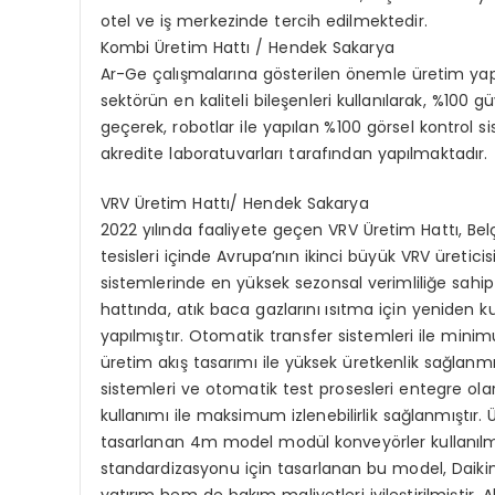
otel ve iş merkezinde tercih edilmektedir.
Kombi Üretim Hattı / Hendek Sakarya
Ar-Ge çalışmalarına gösterilen önemle üretim ya
sektörün en kaliteli bileşenleri kullanılarak, %100 
geçerek, robotlar ile yapılan %100 görsel kontrol si
akredite laboratuvarları tarafından yapılmaktadır.
VRV Üretim Hattı/ Hendek Sakarya
2022 yılında faaliyete geçen VRV Üretim Hattı, Be
tesisleri içinde Avrupa’nın ikinci büyük VRV üreticis
sistemlerinde en yüksek sezonsal verimliliğe sahip
hattında, atık baca gazlarını ısıtma için yeniden k
yapılmıştır. Otomatik transfer sistemleri ile minim
üretim akış tasarımı ile yüksek üretkenlik sağlanm
sistemleri ve otomatik test prosesleri entegre ol
kullanımı ile maksimum izlenebilirlik sağlanmıştır
tasarlanan 4m model modül konveyörler kullanılmı
standardizasyonu için tasarlanan bu model, Daikin