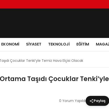
EKONOMI
SIYASET
TEKNOLOJI
EĞITIM
MAGAZ
 Taşıdı Çocuklar Tenki’yle Temiz Hava Elçisi Olacak
al Ortama Taşıdı Çocuklar Tenki’yl
0 Yorum Yapıldı
Paylaş