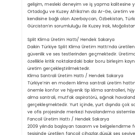
gelişim, mesleki deneyim ve iş yapma kalitesine ya
Ortadoğu ve Kuzey Afrika’nın da Ar-Ge, üretim ve l
kendisine bağlı olan Azerbaycan, Özbekistan, Türkm
Gürcistan’ın sorumluluğu ile Kuzey Irak, Moğolista
Split Klima Üretim Hattı/ Hendek Sakarya
Daikin Türkiye Split Klima Üretim Hattı’nda üretile
güvenlik ve ses testlerinden geçmektedir. Üretimd
özellikle kritik noktalardaki bakır boru birleşim ka
üretim gerçekleştirilmektedir.
Klima Santrali Üretim Hattı / Hendek Sakarya
Türkiye’nin en modern klima santrali üretim hattı
önemle konfor ve hijyenik tip klima santralleri, hij
alma santrali, mutfak aspiratörü, sığınak havaland
gerçekleşmektedir. Yurt içinde, yurt dışında çok say
ve ofis projesinde merkezi havalandırma sistemler
Fancoil Üretim Hattı / Hendek Sakarya
2009 yılında başlayan tasarım ve belgelendirme f
tesisinde üretilen fancoil cihazlar,düşük ses seviy