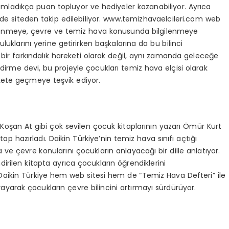
amladıkça puan topluyor ve hediyeler kazanabiliyor. Ayrıca
r de siteden takip edilebiliyor. www.temizhavaelcileri.com web
 öğrenmeye, çevre ve temiz hava konusunda bilgilenmeye
luluklarını yerine getirirken başkalarına da bu bilinci
 bir farkındalık hareketi olarak değil, aynı zamanda geleceğe
ndirme devi, bu projeyle çocukları temiz hava elçisi olarak
ekete geçmeye teşvik ediyor.
Koşan At gibi çok sevilen çocuk kitaplarının yazarı Ömür Kurt
ap hazırladı. Daikin Türkiye’nin temiz hava sınıfı açtığı
 ve çevre konularını çocukların anlayacağı bir dille anlatıyor.
dirilen kitapta ayrıca çocukların öğrendiklerini
or. Daikin Türkiye hem web sitesi hem de “Temiz Hava Defteri” ile
yayarak çocukların çevre bilincini artırmayı sürdürüyor.