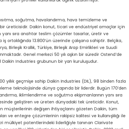
üminyum profiller kullanılarak ağırlık azaltılmıştır.
da ısıtma, soğutma, havalandırma, hava temizleme ve
r üreticisidir. Daikin konut, ticari ve endüstriyel amaçlar için
yanı sıra anahtar teslim çözümler tasarlar, üretir ve
 iş ortaklığında 13.800’ün üzerinde çalışana sahiptir. Belçika,
 Birleşik Krallık, Türkiye, Birleşik Arap Emirlikleri ve Suudi
unmaktadır. Genel merkezi 50 yılı aşkın bir süredir Ostend’de
l Daikin Industries grubunun bir yan kuruluşudur.
0 yıllık geçmişe sahip Daikin Industries (DIL), 98 binden fazla
releme teknolojisinde dünya çapında bir liderdir. Bugün 170’den
alandırma, iklimlendirme ve soğutma ekipmanlarının yanı sıra
inde geliştiren ve üreten dünyadaki tek üreticidir. Konut,
in müşterilerinin değişen ihtiyaçlarını gözeten Daikin, tüm
 ve entegre çözümlerinin rakipsiz kalitesi ve kullanışlılığı ile
kri mülkiyet patentlerindeki liderliğiyle tanınan Clarivate