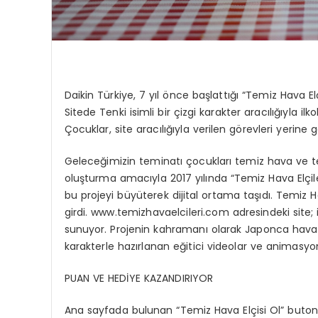
Daikin Türkiye, 7 yıl önce başlattığı “Temiz Hava Elçi
Sitede Tenki isimli bir çizgi karakter aracılığıyla i
Çocuklar, site aracılığıyla verilen görevleri yerine
Geleceğimizin teminatı çocukları temiz hava ve te
oluşturma amacıyla 2017 yılında “Temiz Hava Elçile
bu projeyi büyüterek dijital ortama taşıdı. Temiz Ha
girdi. www.temizhavaelcileri.com adresindeki site; 
sunuyor. Projenin kahramanı olarak Japonca hava a
karakterle hazırlanan eğitici videolar ve animasyonl
PUAN VE HEDİYE KAZANDIRIYOR
Ana sayfada bulunan “Temiz Hava Elçisi Ol” butonun