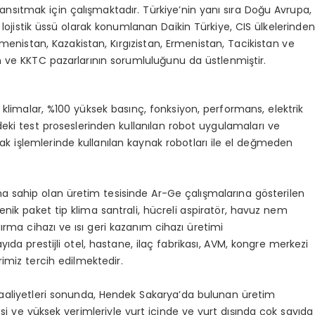
nsıtmak için çalışmaktadır. Türkiye’nin yanı sıra Doğu Avrupa,
ojistik üssü olarak konumlanan Daikin Türkiye, CIS ülkelerinden
enistan, Kazakistan, Kırgızistan, Ermenistan, Tacikistan ve
n ve KKTC pazarlarının sorumluluğunu da üstlenmiştir.
n klimalar, %100 yüksek basınç, fonksiyon, performans, elektrik
eki test proseslerinden kullanılan robot uygulamaları ve
ynak işlemlerinde kullanılan kaynak robotları ile el değmeden
na sahip olan üretim tesisinde Ar-Ge çalışmalarına gösterilen
yenik paket tip klima santrali, hücreli aspiratör, havuz nem
ırma cihazı ve ısı geri kazanım cihazı üretimi
ıda prestijli otel, hastane, ilaç fabrikası, AVM, kongre merkezi
imiz tercih edilmektedir.
aaliyetleri sonunda, Hendek Sakarya’da bulunan üretim
esi ve yüksek verimleriyle yurt içinde ve yurt dışında çok sayıda