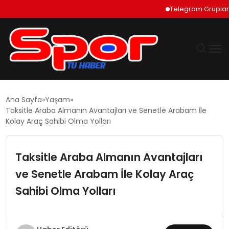
Telegram Grupları Nas
GÜNDEM
Ana Sayfa
Yaşam
Taksitle Araba Almanın Avantajları ve Senetle Arabam İle
DÜNYA
Kolay Araç Sahibi Olma Yolları
EKONOMI
Taksitle Araba Almanın Avantajları
ve Senetle Arabam İle Kolay Araç
SIYASET
Sahibi Olma Yolları
TEKNOLOJI
EĞITIM