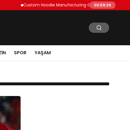
Custom Hoodie Manufacturing Guide: Fabric, Fit and Pr
00:59:29
IN
SPOR
YAŞAM