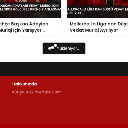
ahçe Başkan Adayları
Mallorca La Liga’dan Düş
uriqi İçin Yarışıyor
Vedat Muriqi Ayrılıyor
a Golcüyle Prensip
ası Sağlandı
Yükleniyor...
Hakkımızda
Künye
Hakkımızda
Reklam