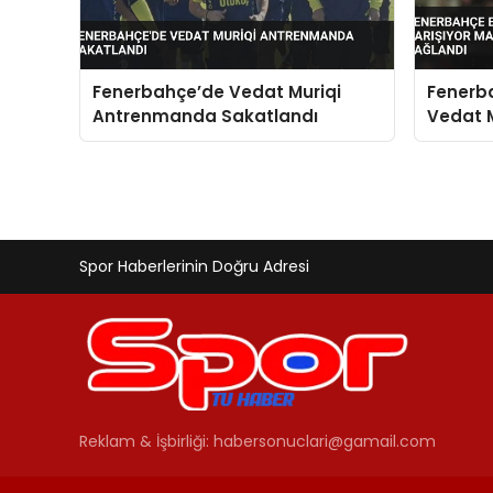
Fenerbahçe’de Vedat Muriqi
Fenerb
Antrenmanda Sakatlandı
Vedat M
Mallorc
Anlaşm
Spor Haberlerinin Doğru Adresi
Reklam & İşbirliği:
habersonuclari@gamail.com