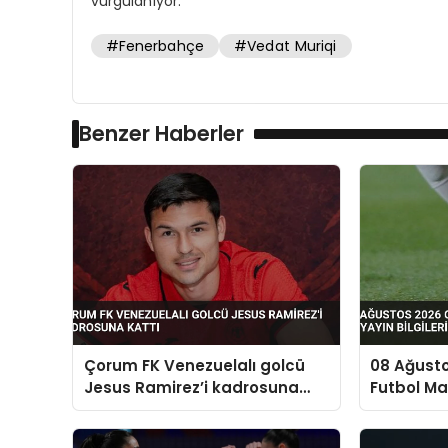
vurgulanıyor.
#Fenerbahçe
#Vedat Muriqi
Benzer Haberler
Çorum FK Venezuelalı golcü
08 Ağust
Jesus Ramirez’i kadrosuna
Futbol Ma
kattı
Bilgileri