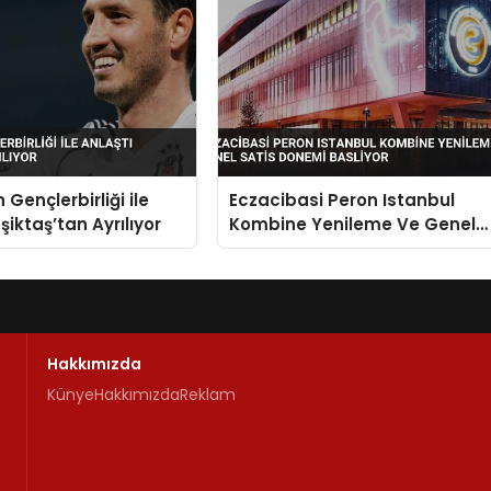
 Gençlerbirliği ile
Eczacibasi Peron Istanbul
şiktaş’tan Ayrılıyor
Kombine Yenileme Ve Genel
Satis Donemi Basliyor
Hakkımızda
Künye
Hakkımızda
Reklam