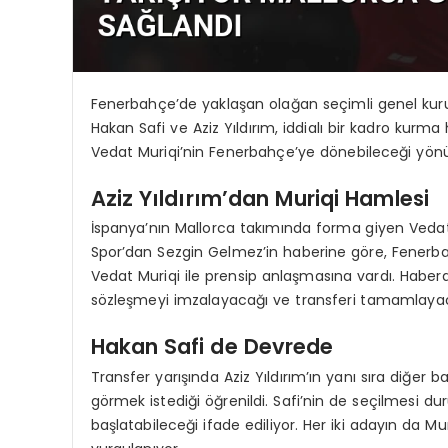
Fenerbahçe’de yaklaşan olağan seçimli genel kurul
Hakan Safi ve Aziz Yıldırım, iddialı bir kadro kurm
Vedat Muriqi’nin Fenerbahçe’ye dönebileceği yönün
Aziz Yıldırım’dan Muriqi Hamlesi
İspanya’nın Mallorca takımında forma giyen Vedat
Spor’dan Sezgin Gelmez’in haberine göre, Fenerba
Vedat Muriqi ile prensip anlaşmasına vardı. Haberd
sözleşmeyi imzalayacağı ve transferi tamamlayacağ
Hakan Safi de Devrede
Transfer yarışında Aziz Yıldırım’ın yanı sıra diğer
görmek istediği öğrenildi. Safi’nin de seçilmesi du
başlatabileceği ifade ediliyor. Her iki adayın da M