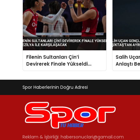
Filenin Sultanları Çin’i
Salih Uçan
Devirerek Finale Yükseldi
Anlaştı Be
Brezilya ile Karşılaşacak
Spor Haberlerinin Doğru Adresi
Reklam & İşbirliği:
habersonuclari@gamail.com