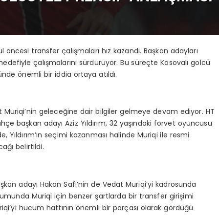
 öncesi transfer çalışmaları hız kazandı. Başkan adayları
a hedefiyle çalışmalarını sürdürüyor. Bu süreçte Kosovalı golcü
de önemli bir iddia ortaya atıldı.
 Muriqi’nin geleceğine dair bilgiler gelmeye devam ediyor. HT
hçe başkan adayı Aziz Yıldırım, 32 yaşındaki forvet oyuncusu
e, Yıldırım’ın seçimi kazanması halinde Muriqi ile resmi
ı belirtildi.
 başkan adayı Hakan Safi’nin de Vedat Muriqi’yi kadrosunda
rumunda Muriqi için benzer şartlarda bir transfer girişimi
uriqi’yi hücum hattının önemli bir parçası olarak gördüğü