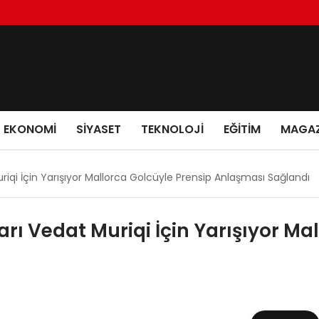
EKONOMI
SIYASET
TEKNOLOJI
EĞITIM
MAGAZ
qi İçin Yarışıyor Mallorca Golcüyle Prensip Anlaşması Sağlandı
ı Vedat Muriqi İçin Yarışıyor Mal