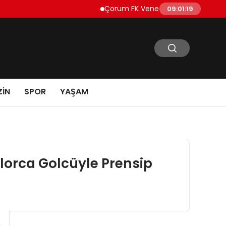
Çorum FK Venezuelalı golcü Jesus Ramire
09:01:20
IN
SPOR
YAŞAM
lorca Golcüyle Prensip