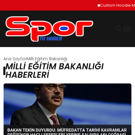
Custom Hoodie Manuf
GÜNDEM
Ana Sayfa
Milli Eğitim Bakanlığı
MILLI EĞITIM BAKANLIĞI
DÜNYA
HABERLERI
EKONOMI
SIYASET
TEKNOLOJI
EĞITIM