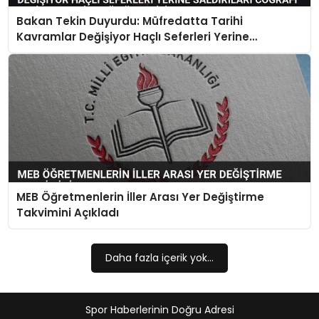
Bakan Tekin Duyurdu: Müfredatta Tarihi
MAGAZIN
Kavramlar Değişiyor Haçlı Seferleri Yerine
Saldırıları Coğrafi Keşifler Yerine Sömürgecilik
Olacak
SPOR
YAŞAM
MEB Öğretmenlerin İller Arası Yer Değiştirme
Takvimini Açıkladı
Daha fazla içerik yok...
Spor Haberlerinin Doğru Adresi