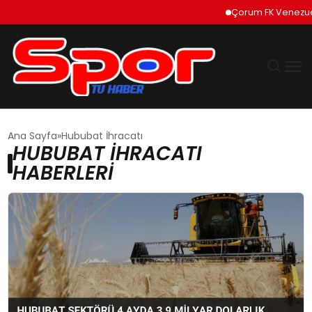
Çorum FK Venezuela
GÜNDEM
Ana Sayfa
Hububat İhracatı
HUBUBAT İHRACATI
DÜNYA
HABERLERI
EKONOMI
SIYASET
TEKNOLOJI
EĞITIM