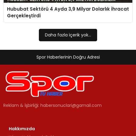
Hububat Sektörü 4 Ayda 3,9 Milyar Dolarlık İhracat
MAGAZIN
Gerçekleştirdi
SPOR
Daha fazla içerik yok...
YAŞAM
Spor Haberlerinin Doğru Adresi
Reklam & İşbirliği:
habersonuclari@gamail.com
Hakkımızda