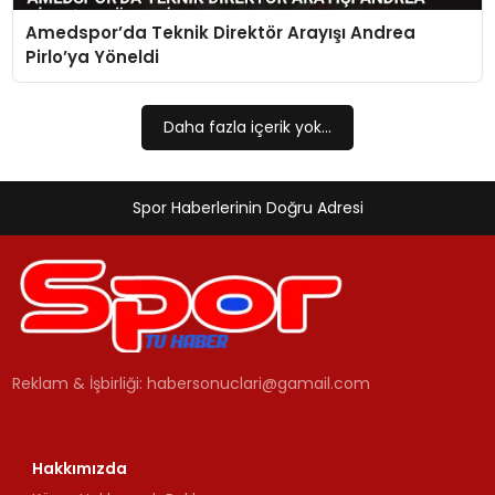
Amedspor’da Teknik Direktör Arayışı Andrea
MAGAZIN
Pirlo’ya Yöneldi
SPOR
Daha fazla içerik yok...
YAŞAM
Spor Haberlerinin Doğru Adresi
Reklam & İşbirliği:
habersonuclari@gamail.com
Hakkımızda