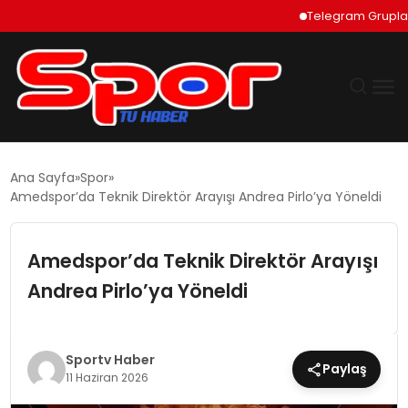
Telegram Grupları Nas
GÜNDEM
Ana Sayfa
Spor
Amedspor’da Teknik Direktör Arayışı Andrea Pirlo’ya Yöneldi
DÜNYA
Amedspor’da Teknik Direktör Arayışı
EKONOMI
Andrea Pirlo’ya Yöneldi
SIYASET
TEKNOLOJI
Sportv Haber
Paylaş
11 Haziran 2026
EĞITIM