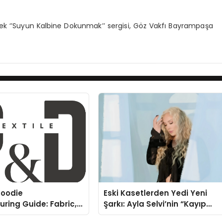
irecek ‘’Suyun Kalbine Dokunmak’’ sergisi, Göz Vakfı Bayrampaşa
oodie
Eski Kasetlerden Yedi Yeni
ring Guide: Fabric,
Şarkı: Ayla Selvi’nin “Kayıp
rinting Options
Kasetler 1” Albümü 31