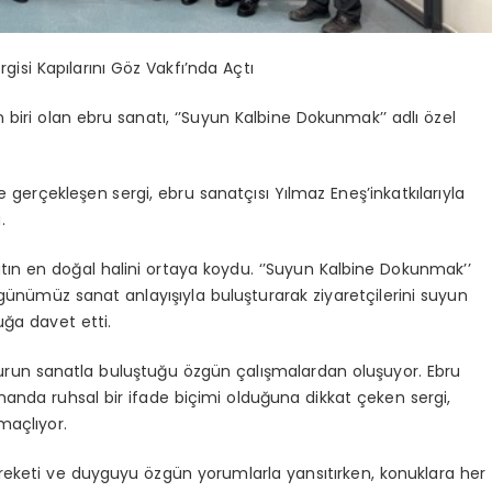
isi Kapılarını Göz Vakfı’nda Açtı
 biri olan ebru sanatı, ‘’Suyun Kalbine Dokunmak’’ adlı özel
e gerçekleşen sergi, ebru sanatçısı Yılmaz
Eneş’in
katkılarıyla
.
ın en doğal halini ortaya koydu. ‘’Suyun Kalbine Dokunmak’’
 günümüz sanat anlayışıyla buluşturarak ziyaretçilerini suyun
luğa davet etti.
uzurun sanatla buluştuğu özgün çalışmalardan oluşuyor. Ebru
amanda ruhsal bir ifade biçimi olduğuna dikkat çeken sergi,
maçlıyor.
areketi ve duyguyu özgün yorumlarla yansıtırken, konuklara her