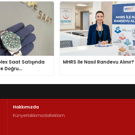
Temmuz’da Çıktı
Rolex Saat Satışında
MHRS ile Nasıl Randevu Alınır?
ve Doğru
enin Adresi
Hakkımızda
Künye
Hakkımızda
Reklam