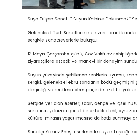
Suya Düşen Sanat: ‘’ Suyun Kalbine Dokunmak’’ Serg
Geleneksel Türk Sanatlarının en zarif örneklerinden
sergiyle sanatseverlerle buluştu.
13 Mayıs Çarşamba günü, Göz Vakfı ev sahipliğind
ziyaretçilere estetik ve manevi bir deneyim sundu
Suyun yüzeyinde şekillenen renklerin uyumu, sanat
sergisi, geleneksel ebru sanatının köklü geçmişini
dinginliği ve renklerin ahengi içinde özel bir yolcu
Sergide yer alan eserler; sabır, denge ve içsel h
sanatının yalnızca görsel bir estetik değil, aynı z
kültürel mirasın yaşatılmasına da katkı sunmayı a
Sanatçı Yılmaz
Eneş
, eserlerinde suyun taşıdığı h