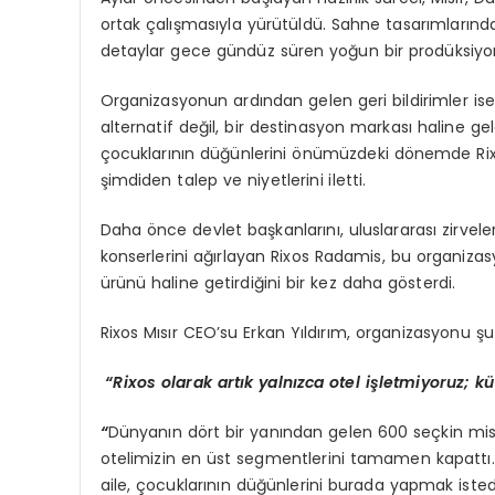
ortak çalışmasıyla yürütüldü. Sahne tasarımlarında
detaylar gece gündüz süren yoğun bir prodüksiyon 
Organizasyonun ardından gelen geri bildirimler ise
alternatif değil, bir destinasyon markası haline ge
çocuklarının düğünlerini önümüzdeki dönemde Rix
şimdiden talep ve niyetlerini iletti.
Daha önce devlet başkanlarını, uluslararası zirveleri
konserlerini ağırlayan Rixos Radamis, bu organizas
ürünü haline getirdiğini bir kez daha gösterdi.
Rixos Mısır CEO’su Erkan Yıldırım, organizasyonu şu 
“
Rixos olarak artık yalnızca otel işletmiyoruz; k
“
Dünyanın dört bir yanından gelen 600 seçkin misaf
otelimizin en üst segmentlerini tamamen kapattı
aile, çocuklarının düğünlerini burada yapmak ist