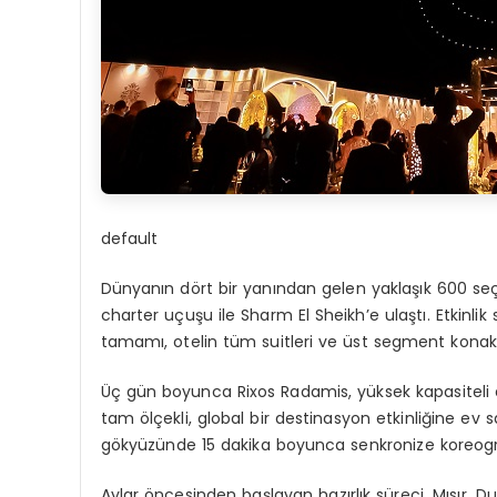
default
Dünyanın dört bir yanından gelen yaklaşık 600 seç
charter uçuşu ile Sharm El Sheikh’e ulaştı. Etkinlik
tamamı, otelin tüm suitleri ve üst segment konakl
Üç gün boyunca Rixos Radamis, yüksek kapasiteli etk
tam ölçekli, global bir destinasyon etkinliğine ev s
gökyüzünde 15 dakika boyunca senkronize koreograf
Aylar öncesinden başlayan hazırlık süreci, Mısır, D