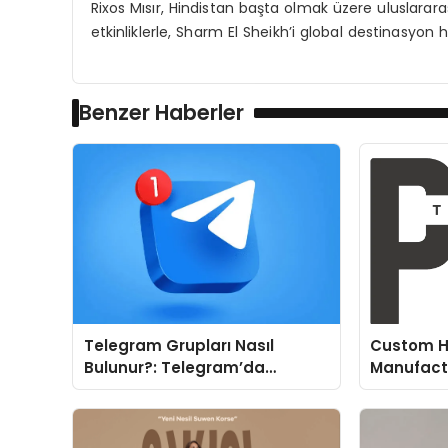
Rixos Mısır, Hindistan başta olmak üzere uluslarara
etkinliklerle, Sharm El Sheikh’i global destinasyo
Benzer Haberler
Telegram Grupları Nasıl
Custom H
Bulunur?: Telegram’da
Manufactu
Topluluk Deneyimini
Fit and P
Geliştirmek