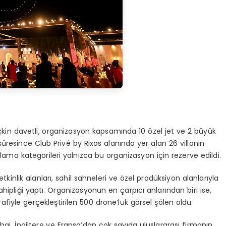
kin davetli, organizasyon kapsamında 10 özel jet ve 2 büyük
 süresince Club Privé by Rixos alanında yer alan 26 villanın
ama kategorileri yalnızca bu organizasyon için rezerve edildi.
inlik alanları, sahil sahneleri ve özel prodüksiyon alanlarıyla
ahipliği yaptı. Organizasyonun en çarpıcı anlarından biri ise,
iyle gerçekleştirilen 500 drone’luk görsel şölen oldu.
ubai, İngiltere ve Fransa’dan çok sayıda uluslararası firmanın