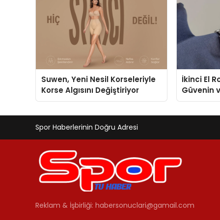
Suwen, Yeni Nesil Korseleriyle
İkinci El 
Korse Algısını Değiştiriyor
Güvenin 
Değerlem
Spor Haberlerinin Doğru Adresi
Reklam & İşbirliği:
habersonuclari@gamail.com