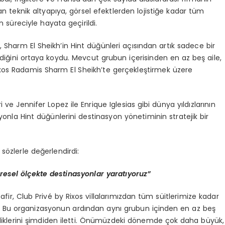
n teknik altyapıya, görsel efektlerden lojistiğe kadar tüm
süreciyle hayata geçirildi.
, Sharm El Sheikh’in Hint düğünleri açısından artık sadece bir
ldiğini ortaya koydu. Mevcut grubun içerisinden en az beş aile,
os Radamis Sharm El Sheikh’te gerçekleştirmek üzere
 ve Jennifer Lopez ile Enrique Iglesias gibi dünya yıldızlarının
yonla Hint düğünlerini destinasyon yönetiminin stratejik bir
sözlerle değerlendirdi:
üresel
ö
lçekte destinasyonlar yaratıyoruz”
ir, Club Privé by Rixos villalarımızdan tüm süitlerimize kadar
. Bu organizasyonun ardından aynı grubun içinden en az beş
ediklerini şimdiden iletti. Önümüzdeki dönemde çok daha büyük,