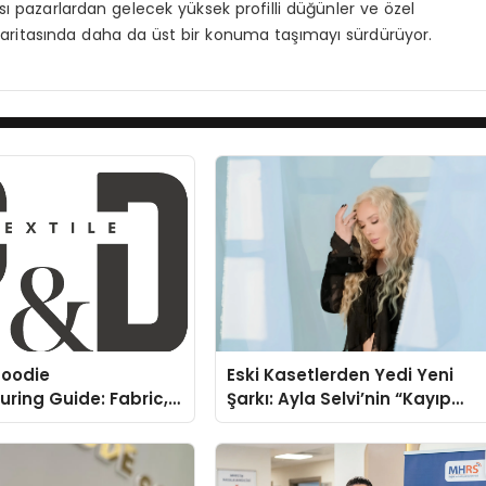
sı pazarlardan gelecek yüksek profilli düğünler ve özel
n haritasında daha da üst bir konuma taşımayı sürdürüyor.
oodie
Eski Kasetlerden Yedi Yeni
ring Guide: Fabric,
Şarkı: Ayla Selvi’nin “Kayıp
rinting Options
Kasetler 1” Albümü 31
Temmuz’da Çıktı