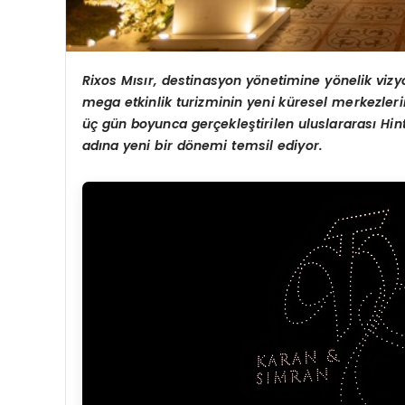
Rixos Mısır, destinasyon y
ö
netimine y
ö
nelik viz
mega etkinlik turizminin yeni küresel merkezleri
üç gün boyunca gerçekleştirilen uluslararası
Hin
adına yeni bir d
ö
nemi temsil ediyor.