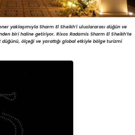
yoner yaklaşımıyla Sharm El Sheikh’
i uluslararası düğün ve
nden biri haline getiriyor. Rixos Radamis Sharm El Sheikh’
te
t d
üğünü,
ö
lçeği ve yarattığı global etkiyle b
ö
lge turizmi