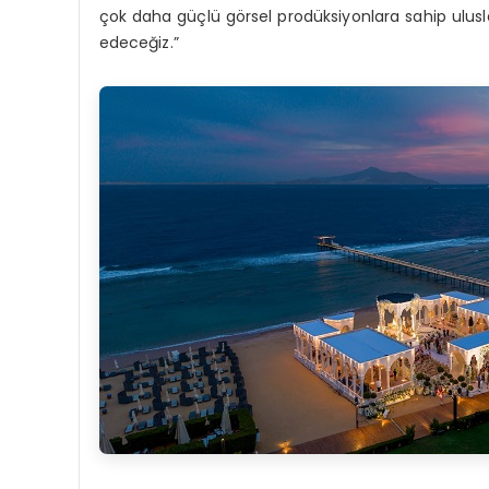
çok daha güçlü görsel prodüksiyonlara sahip ulusl
edeceğiz.”