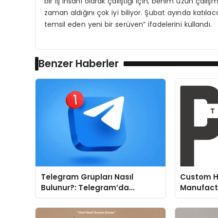
bir iş insanı olarak çalıştığı için, benim uzun çalış
zaman aldığını çok iyi biliyor. Şubat ayında katıla
temsil eden yeni bir serüven” ifadelerini kullandı.
Benzer Haberler
Telegram Grupları Nasıl
Custom H
Bulunur?: Telegram’da
Manufactu
Topluluk Deneyimini
Fit and P
Geliştirmek