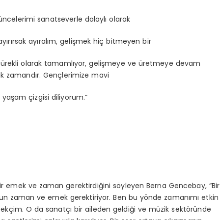
elerimi sanatseverle dolaylı olarak
ırırsak ayıralım, gelişmek hiç bitmeyen bir
e sürekli olarak tamamlıyor, gelişmeye ve üretmeye devam
lık zamandır. Gençlerimize mavi
r yaşam çizgisi diliyorum.”
bir emek ve zaman gerektirdiğini söyleyen Berna Gencebay, “Bir
uzun zaman ve emek gerektiriyor. Ben bu yönde zamanımı etkin
kçim. O da sanatçı bir aileden geldiği ve müzik sektöründe