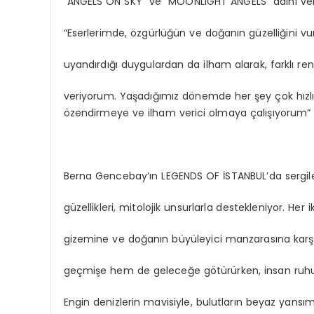
“ANGELS ON SKY” ve “MOONLIGHT ANGELS” adını verd
“Eserlerimde, özgürlüğün ve doğanın güzelliğini 
uyandırdığı duygulardan da ilham alarak, farklı r
veriyorum. Yaşadığımız dönemde her şey çok hızlı ge
özendirmeye ve ilham verici olmaya çalışıyorum” 
Berna Gencebay’ın LEGENDS OF İSTANBUL’da sergile
güzellikleri, mitolojik unsurlarla destekleniyor. Her
gizemine ve doğanın büyüleyici manzarasına karşı y
geçmişe hem de geleceğe götürürken, insan ruhun
Engin denizlerin mavisiyle, bulutların beyaz yansı