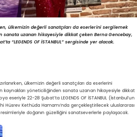
n, ülkemizin değerli sanatçıları da eserlerini sergilemek
nden sanata uzanan hikayesiyle dikkat çeken Berna Gencebay,
ubat’ta “LEGENDS OF İSTANBUL” sergisinde yer alacak.
lanırken, ülkemizin değerli sanatçıları da eserlerini
n kaynakları yöneticiliğinden sanata uzanan hikayesiyle dikkat
boya eseriyle 22-28 Şubat’ta LEGENDS OF İSTANBUL (İstanbul’un
rihi Hüsrev Kethüda Hamamı’nda gerçekleştirilecek uluslararası
resimleriyle doğanın güzelliğini sanatseverlerle paylaşacak.