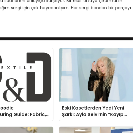
ma saatlerimi anlayışla karşılıyor. Bir eser ortaya çıkarmanın
cağım sergi için çok heyecanlıyım. Her sergi benden bir parçayı
oodie
Eski Kasetlerden Yedi Yeni
ring Guide: Fabric,
Şarkı: Ayla Selvi’nin “Kayıp
rinting Options
Kasetler 1” Albümü 31
Temmuz’da Çıktı