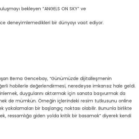
 buluşmayı bekleyen “ANGELS ON SKY” ve
e deneyimlemedikleri bir dünyayı vaat ediyor.
ylaşan Berna Gencebay, “Günümüzde dijitalleşmenin
eğerli hobilerle değerlendirmesi, neredeyse imkansız hale geldi.
dinlemek, duygularını aktarmak için sanata başvurmak da
rmek de mümkün. Örneğin içlerindeki resim tutkusunu online
k yakalamaları bir başlangıç noktası olabilir. Bununla birlikte
rmek, ressamlığa giden yolda kritik bir basamak” diyerek kendi