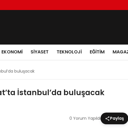
EKONOMI
SIYASET
TEKNOLOJI
EĞITIM
MAGAZ
nbul’da buluşacak
t’ta İstanbul’da buluşacak
0 Yorum Yapıldı
Paylaş