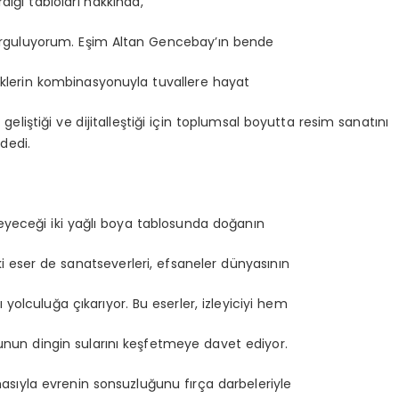
iği tabloları hakkında,
vurguluyorum. Eşim Altan Gencebay’ın bende
enklerin kombinasyonuyla tuvallere hayat
liştiği ve dijitalleştiği için toplumsal boyutta resim sanatını
dedi.
yeceği iki yağlı boya tablosunda doğanın
 iki eser de sanatseverleri, efsaneler dünyasının
olculuğa çıkarıyor. Bu eserler, izleyiciyi hem
un dingin sularını keşfetmeye davet ediyor.
masıyla evrenin sonsuzluğunu fırça darbeleriyle