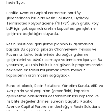
hedefliyor.
Pacific Avenue Capital Partners
’ın portf
ö
y
şirketlerinden biri olan Resin Solutions, Hydroxyl-
Terminated Polybutadiene (
“
HTPB”) ürün grubu Poly
bd® için çok aşamalı üretim kapasitesi genişletme
girişimini başlattığını duyurdu.
Resin Solutions, genişleme planının ilk aşamasına
başladı. Bu aşama, şirketin Channelview, Teksas ve
Ravenna, İtalya tesislerinde darboğaz giderme
girişimlerini ve büyük sermaye yatırımlarını içeriyor. Bu
yatırımlar, ABD
’
nin kritik ulusal güvenlik programlarında
beklenen ek talebi karşılamak üzere mevcut
kapasitenin artırılmasını sağlayacak.
Buna ek olarak, Resin Solutions Y
ö
netim Kurulu, ABD ve
Avrupa
’
da yeni yeşil alan (greenfield) kapasite
genişletme olasılıklarını desteklemek için kapsam ve
fizibilite değerlendirmesi sürecini başlattı
. Pacific
Avenue Capital Partners
’ın desteğiyle Resin Solutions