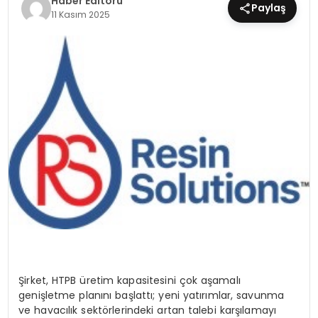
Haber Editörü
Paylaş
11 Kasım 2025
MAGAZIN
SPOR
YAŞAM
Şirket, HTPB üretim kapasitesini çok aşamalı
genişletme planını başlattı; yeni yatırımlar, savunma
ve havacılık sekt
ö
rlerindeki artan talebi karşılamayı