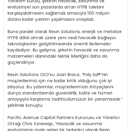
Y
ö
netim Kurulu, şirketin havacılık, savunma ve
endüstriyel son pazarlarda artan HTPB talebini
karşılayabilmesini sağlamak amacıyla 100 milyon
dolara kadar yatırım yapılmasını onayladı.
Buna paralel olarak Resin Solutions, enerjik ve metalize
HTPB dâhil olmak üzere yeni nesil havacılık bağ
lay
ıcı
teknolojilerinin geliştirilmesinde
ö
nemli ilerlemeler
kaydediyor. Bu gelişme, şirketin havacılık ve savunma
malzemeleri alanındaki teknik liderliğini daha da
güçlendiriyor.
Resin Solutions CEO
’
su Joan Braca,
“
Poly bd
®’
nin
müşterilerimiz için ne kadar kritik olduğunu çok iyi
biliyoruz. Bu yatırımlar, müşterilerimizin ihtiyaçlarını
dünya standartlarında güvenilirlik, kalite ve hizmet
anlayışıyla karşılama taahhüdümüzün bir yansı
mas
ıdır.”
şeklinde konuştu.
Pacific Avenue Capital Partners Kurucusu ve Y
ö
netici
Ortağı Chris Sznewajs,
“
Havacılık ve savunma
endüstrisine
ö
nde gelen bir tedarikçi olarak Resin