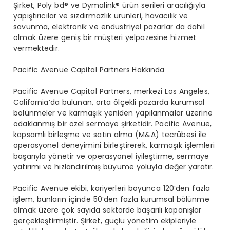
Şirket, Poly bd® ve Dymalink® ürün serileri aracılığıyla
yapıştırıcılar ve sızdırmazlık ürünleri, havacılık ve
savunma, elektronik ve endüstriyel pazarlar da dahil
olmak üzere geniş bir müşteri yelpazesine hizmet
vermektedir.
Pacific Avenue Capital Partners Hakk
ında
Pacific Avenue Capital Partners, merkezi Los Angeles,
California
’
da bulunan, orta
ö
lçekli pazarda kurumsal
b
ö
lünmeler ve karmaşık yeniden yapılanmalar üzerine
odaklanmış bir
ö
zel sermaye şirketidir. Pacific Avenue,
kapsamlı birleşme ve satın alma (M&A) tecrübesi ile
operasyonel deneyimini birleştirerek, karmaşık işlemleri
başarıyla y
ö
netir ve operasyonel iyileştirme, sermaye
yatırımı
ve h
ızlandırılmış büyüme yoluyla değer yaratır.
Pacific Avenue ekibi, kariyerleri boyunca 120
’
den fazla
işlem, bunların içinde 50
’
den fazla kurumsal b
ö
lünme
olmak üzere çok sayıda sekt
ö
rde başarılı kapanışlar
gerçekleştirmiştir. Şirket, güçlü y
ö
netim ekipleriyle