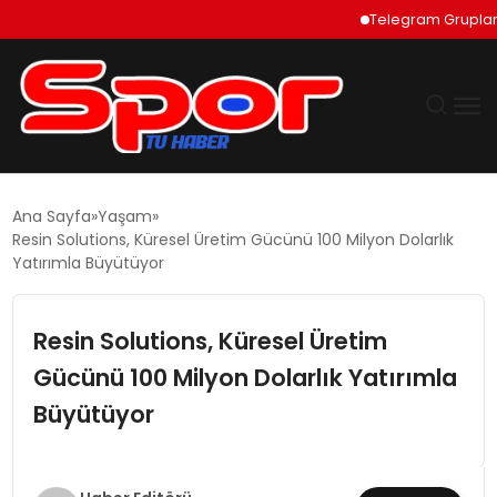
Telegram Grupları Nas
GÜNDEM
Ana Sayfa
Yaşam
Resin Solutions, Küresel Üretim Gücünü 100 Milyon Dolarlık
DÜNYA
Yatırımla Büyütüyor
EKONOMI
Resin Solutions, Küresel Üretim
Gücünü 100 Milyon Dolarlık Yatırımla
SIYASET
Büyütüyor
TEKNOLOJI
EĞITIM