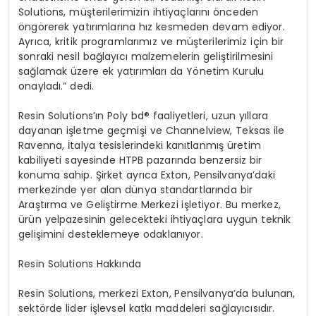
Solutions, müşterilerimizin ihtiyaçlarını önceden
ö
ng
ö
rerek yatırımlarına hız kesmeden devam ediyor.
Ayrıca, kritik programlarımız ve müşterilerimiz için bir
sonraki nesil bağ
lay
ıcı malzemelerin geliştirilmesini
sağlamak üzere ek yatırımları da Y
ö
netim Kurulu
onayladı.” dedi.
Resin Solutions’ı
n Poly bd
® faaliyetleri, uzun yıllara
dayanan işletme geçmişi ve Channelview, Teksas ile
Ravenna, İtalya tesislerindeki kanıtlanmış üretim
kabiliyeti sayesinde HTPB pazarında benzersiz bir
konuma sahip. Şirket ayrı
ca Exton, Pensilvanya
’
daki
merkezinde yer alan dünya standartlarında bir
Araştırma ve Geliştirme Merkezi işletiyor. Bu merkez,
ürün yelpazesinin gelecekteki ihtiyaçlara uygun teknik
gelişimini desteklemeye odaklanıyor.
Resin Solutions Hakkında
Resin Solutions, merkezi Exton, Pensilvanya
’
da bulunan,
sekt
ö
rde lider i
şlevsel katkı maddeleri sağ
lay
ıcısıdır.