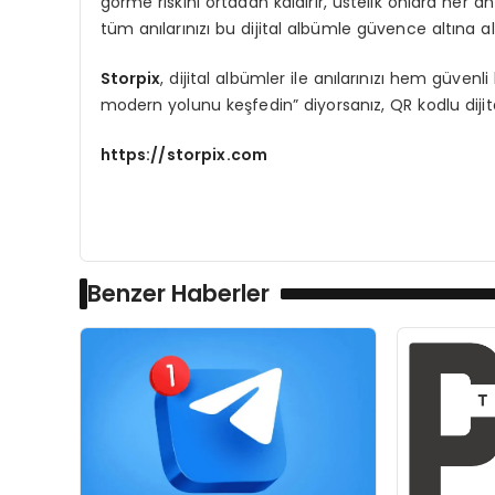
görme riskini ortadan kaldırır, üstelik onlara her an e
tüm anılarınızı bu dijital albümle güvence altına alab
Storpix
, dijital albümler ile anılarınızı hem güvenl
modern yolunu keşfedin” diyorsanız, QR kodlu diji
https://storpix.com
Benzer Haberler