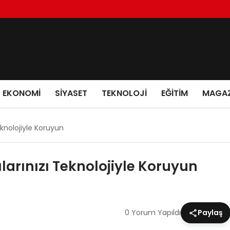
EKONOMI
SIYASET
TEKNOLOJI
EĞITIM
MAGAZ
eknolojiyle Koruyun
ılarınızı Teknolojiyle Koruyun
0 Yorum Yapıldı
Paylaş