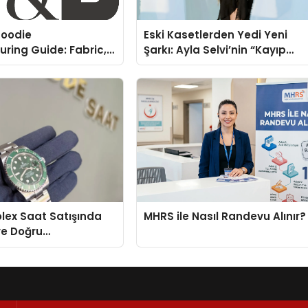
oodie
Eski Kasetlerden Yedi Yeni
ring Guide: Fabric,
Şarkı: Ayla Selvi’nin “Kayıp
rinting Options
Kasetler 1” Albümü 31
Temmuz’da Çıktı
Rolex Saat Satışında
MHRS ile Nasıl Randevu Alınır?
ve Doğru
enin Adresi