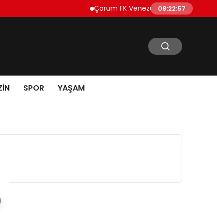
Çorum FK Venezuelalı golcü Jesus Ramir
08:22:57
IN
SPOR
YAŞAM