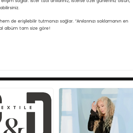
rişim sağlar. İster tatil anılarınız, isterse özel günleriniz olsun,
ilirsiniz.
i hem de erişilebilir tutmanızı sağlar. “Anılarınızı saklamanın en
tal albüm tam size göre!