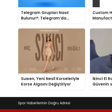
Telegram Grupları Nasıl
Custom H
Bulunur?: Telegram’da
Manufactu
Topluluk Deneyimini
Fit and P
Geliştirmek
Suwen, Yeni Nesil Korseleriyle
İkinci El 
Korse Algısını Değiştiriyor
Güvenin 
Değerlem
Spor Haberlerinin Doğru Adresi