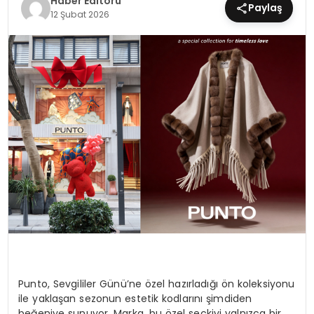
Haber Editörü
Paylaş
12 Şubat 2026
MAGAZIN
SPOR
YAŞAM
Punto, Sevgililer Günü’ne özel hazırladığı ön koleksiyonu
ile yaklaşan sezonun estetik kodlarını şimdiden
beğeniye sunuyor. Marka, bu özel seçkiyi yalnızca bir