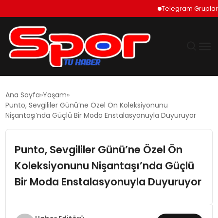
Telegram Grupları Nas
GÜNDEM
Ana Sayfa
Yaşam
Punto, Sevgililer Günü’ne Özel Ön Koleksiyonunu
DÜNYA
Nişantaşı’nda Güçlü Bir Moda Enstalasyonuyla Duyuruyor
EKONOMI
Punto, Sevgililer Günü’ne Özel Ön
Koleksiyonunu Nişantaşı’nda Güçlü
SIYASET
Bir Moda Enstalasyonuyla Duyuruyor
TEKNOLOJI
EĞITIM