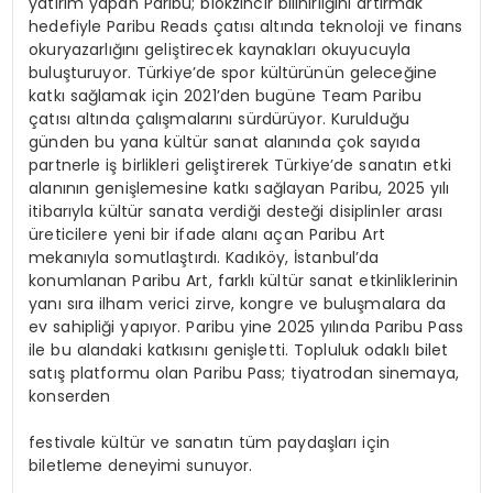
yatırım yapan Paribu; blokzincir bilinirliğini artırmak
hedefiyle Paribu Reads çatısı altında teknoloji ve finans
okuryazarlığını geliştirecek kaynakları okuyucuyla
buluşturuyor. Türkiye’de spor kültürünün geleceğine
katkı sağlamak için 2021’den bugüne Team Paribu
çatısı altında çalışmalarını sürdürüyor. Kurulduğu
günden bu yana kültür sanat alanında çok sayıda
partnerle iş birlikleri geliştirerek Türkiye’de sanatın etki
alanının genişlemesine katkı sağlayan Paribu, 2025 yılı
itibarıyla kültür sanata verdiği desteği disiplinler arası
üreticilere yeni bir ifade alanı açan Paribu Art
mekanıyla somutlaştırdı. Kadıköy, İstanbul’da
konumlanan Paribu Art, farklı kültür sanat etkinliklerinin
yanı sıra ilham verici zirve, kongre ve buluşmalara da
ev sahipliği yapıyor. Paribu yine 2025 yılında Paribu Pass
ile bu alandaki katkısını genişletti. Topluluk odaklı bilet
satış platformu olan Paribu Pass; tiyatrodan sinemaya,
konserden
festivale kültür ve sanatın tüm paydaşları için
biletleme deneyimi sunuyor.