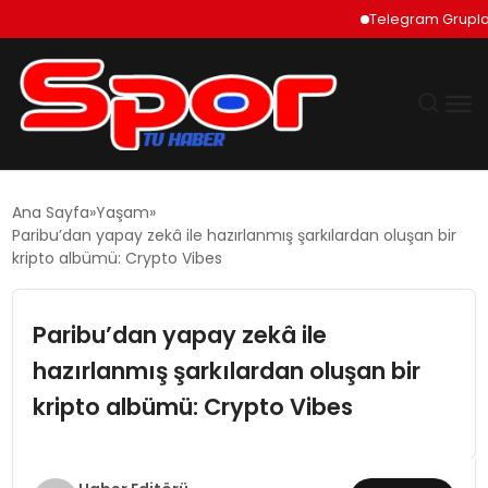
Telegram Grupları Na
GÜNDEM
Ana Sayfa
Yaşam
Paribu’dan yapay zekâ ile hazırlanmış şarkılardan oluşan bir
DÜNYA
kripto albümü: Crypto Vibes
EKONOMI
Paribu’dan yapay zekâ ile
hazırlanmış şarkılardan oluşan bir
SIYASET
kripto albümü: Crypto Vibes
TEKNOLOJI
EĞITIM