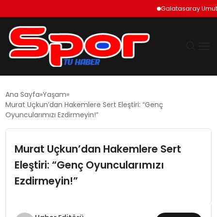
Galatasaray Umut Erd
GÜNDEM
Ana Sayfa
Yaşam
Murat Uçkun’dan Hakemlere Sert Eleştiri: “Genç
DÜNYA
Oyuncularımızı Ezdirmeyin!”
EKONOMI
Murat Uçkun’dan Hakemlere Sert
Eleştiri: “Genç Oyuncularımızı
SIYASET
Ezdirmeyin!”
TEKNOLOJI
EĞITIM