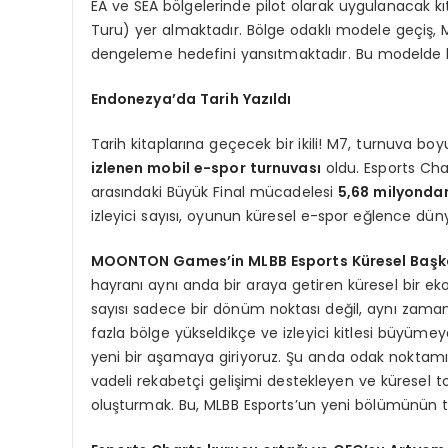
EA ve SEA bölgelerinde pilot olarak uygulanacak kı
Turu) yer almaktadır. Bölge odaklı modele geçiş, 
dengeleme hedefini yansıtmaktadır. Bu modelde h
Endonezya’da Tarih Yazıldı
Tarih kitaplarına geçecek bir ikili! M7, turnuva boy
izlenen mobil e-spor turnuvası
oldu. Esports Cha
arasındaki Büyük Final mücadelesi
5,68 milyondan
izleyici sayısı, oyunun küresel e-spor eğlence düny
MOONTON Games’in MLBB Esports Küresel Başka
hayranı aynı anda bir araya getiren küresel bir ekos
sayısı sadece bir dönüm noktası değil, aynı zaman
fazla bölge yükseldikçe ve izleyici kitlesi büyümey
yeni bir aşamaya giriyoruz. Şu anda odak noktamız,
vadeli rekabetçi gelişimi destekleyen ve küresel 
oluşturmak. Bu, MLBB Esports’un yeni bölümünün t