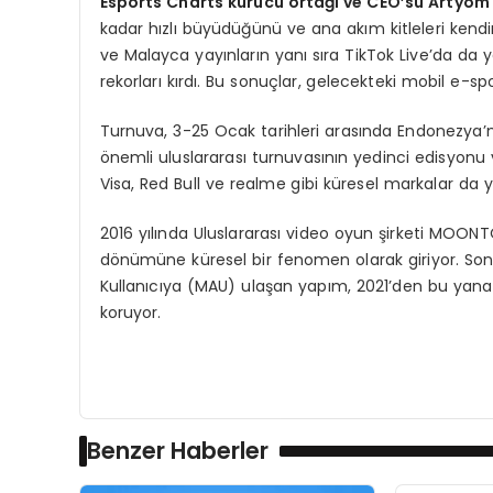
Esports Charts kurucu ortağı ve CEO’su Artyom
kadar hızlı büyüdüğünü ve ana akım kitleleri kend
ve Malayca yayınların yanı sıra TikTok Live’da da 
rekorları kırdı. Bu sonuçlar, gelecekteki mobil e-spor
Turnuva, 3-25 Ocak tarihleri arasında Endonezya’
önemli uluslararası turnuvasının yedinci edisyon
Visa, Red Bull ve realme gibi küresel markalar da y
2016 yılında Uluslararası video oyun şirketi MOONT
dönümüne küresel bir fenomen olarak giriyor. Son o
Kullanıcıya (MAU) ulaşan yapım, 2021’den bu yana
koruyor.
Benzer Haberler