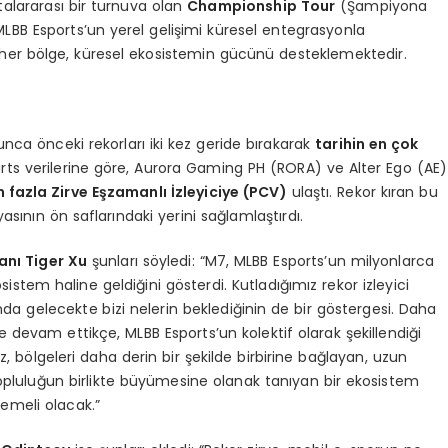
talararası bir turnuva olan
Championship Tour
(Şampiyona
MLBB Esports’un yerel gelişimi küresel entegrasyonla
er bölge, küresel ekosistemin gücünü desteklemektedir.
unca önceki rekorları iki kez geride bırakarak
tarihin en çok
rts verilerine göre, Aurora Gaming PH (RORA) ve Alter Ego (AE)
 fazla Zirve Eşzamanlı İzleyiciye (PCV)
ulaştı. Rekor kıran bu
asının ön saflarındaki yerini sağlamlaştırdı.
nı Tiger Xu
şunları söyledi: “M7, MLBB Esports’un milyonlarca
istem haline geldiğini gösterdi. Kutladığımız rekor izleyici
da gelecekte bizi nelerin beklediğinin de bir göstergesi. Daha
e devam ettikçe, MLBB Esports’un kolektif olarak şekillendiği
 bölgeleri daha derin bir şekilde birbirine bağlayan, uzun
topluluğun birlikte büyümesine olanak tanıyan bir ekosistem
emeli olacak.”