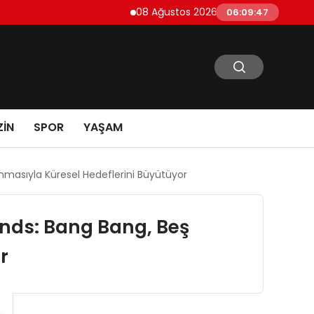
08 Ağustos 2026 Cumartesi Futbol Maç Prog
06:09:48
IN
SPOR
YAŞAM
nmasıyla Küresel Hedeflerini Büyütüyor
ends: Bang Bang, Beş
r