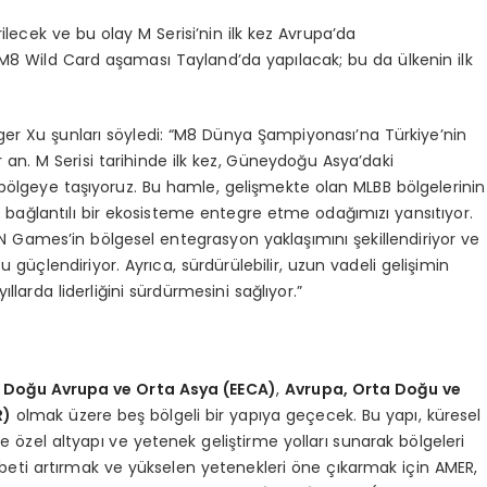
ilecek ve bu olay M Serisi’nin ilk kez Avrupa’da
 M8 Wild Card aşaması Tayland’da yapılacak; bu da ülkenin ilk
 Xu şunları söyledi: “M8 Dünya Şampiyonası’na Türkiye’nin
ir an. M Serisi tarihinde ilk kez, Güneydoğu Asya’daki
r bölgeye taşıyoruz. Bu hamle, gelişmekte olan MLBB bölgelerinin
bağlantılı bir ekosisteme entegre etme odağımızı yansıtıyor.
Games’in bölgesel entegrasyon yaklaşımını şekillendiriyor ve
 güçlendiriyor. Ayrıca, sürdürülebilir, uzun vadeli gelişimin
larda liderliğini sürdürmesini sağlıyor.”
,
Doğu Avrupa ve Orta Asya (EECA)
,
Avrupa, Orta Doğu ve
R)
olmak üzere beş bölgeli bir yapıya geçecek. Bu yapı, küresel
ye özel altyapı ve yetenek geliştirme yolları sunarak bölgeleri
abeti artırmak ve yükselen yetenekleri öne çıkarmak için AMER,