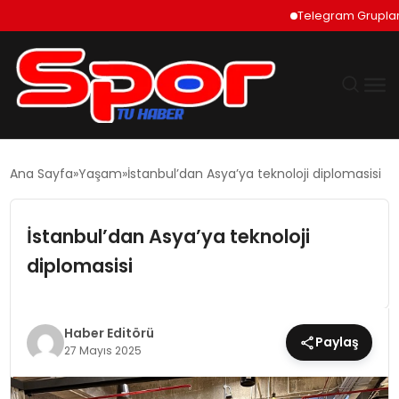
Telegram Grupları Nas
GÜNDEM
Ana Sayfa
Yaşam
İstanbul’dan Asya’ya teknoloji diplomasisi
DÜNYA
İstanbul’dan Asya’ya teknoloji
EKONOMI
diplomasisi
SIYASET
Haber Editörü
Paylaş
TEKNOLOJI
27 Mayıs 2025
EĞITIM