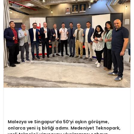
MAGAZIN
SPOR
YAŞAM
Malezya ve Singapur
’
da 50
’
yi aşkın g
ö
rüşme,
onlarca yeni iş birliğ
i ad
ımı. Medeniyet Teknopark,