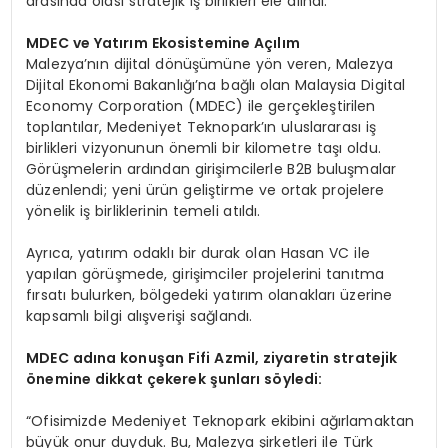
arasında olası stratejik iş birlikleri ele alındı.
MDEC ve Yatırım Ekosistemine Açılım
Malezya’nın dijital dönüşümüne yön veren, Malezya
Dijital Ekonomi Bakanlığı’na bağlı olan Malaysia Digital
Economy Corporation (MDEC) ile gerçekleştirilen
toplantılar, Medeniyet Teknopark’ın uluslararası iş
birlikleri vizyonunun önemli bir kilometre taşı oldu.
Görüşmelerin ardından girişimcilerle B2B buluşmalar
düzenlendi; yeni ürün geliştirme ve ortak projelere
yönelik iş birliklerinin temeli atıldı.
Ayrıca, yatırım odaklı bir durak olan Hasan VC ile
yapılan görüşmede, girişimciler projelerini tanıtma
fırsatı bulurken, bölgedeki yatırım olanakları üzerine
kapsamlı bilgi alışverişi sağlandı.
MDEC ad
ına konuşan Fifi Azmil, ziyaretin stratejik
ö
nemine dikkat çekerek şunları s
ö
yledi:
“Ofisimizde Medeniyet Teknopark ekibini ağırlamaktan
büyük onur duyduk. Bu, Malezya şirketleri ile Türk