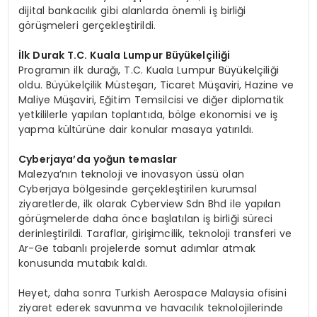
dijital bankacılık gibi alanlarda önemli iş birliği
görüşmeleri gerçekleştirildi.
İlk Durak T.C. Kuala Lumpur Büyü
kel
çiliği
Programın ilk durağı, T.C. Kuala Lumpur Büyükelçiliği
oldu. Büyükelçilik Müsteşarı, Ticaret Müşaviri, Hazine ve
Maliye Müşaviri, Eğitim Temsilcisi ve diğer diplomatik
yetkililerle yapılan toplantıda, bölge ekonomisi ve iş
yapma kültürüne dair konular masaya yatırıldı.
Cyberjaya
’
da
yoğun temaslar
Malezya’nın teknoloji ve inovasyon üssü olan
Cyberjaya bölgesinde gerçekleştirilen kurumsal
ziyaretlerde, ilk olarak Cyberview Sdn Bhd ile yapılan
görüşmelerde daha önce başlatılan iş birliği süreci
derinleştirildi. Taraflar, girişimcilik, teknoloji transferi ve
Ar-Ge tabanlı projelerde somut adımlar atmak
konusunda mutabık kaldı.
Heyet, daha sonra Turkish Aerospace Malaysia ofisini
ziyaret ederek savunma ve havacılık teknolojilerinde