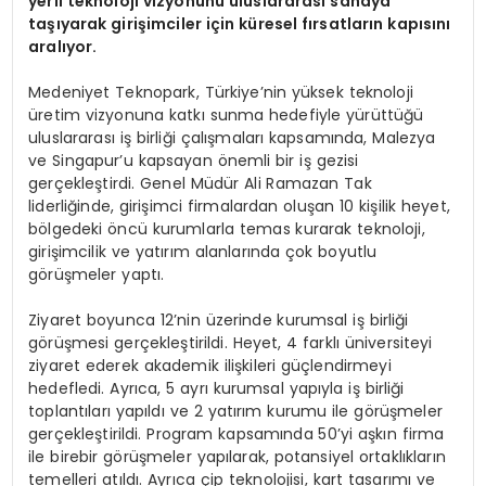
yerli teknoloji vizyonunu uluslararası sahaya
taşıyarak girişimciler için küresel fırsatların kapısını
aralıyor.
Medeniyet Teknopark, Türkiye’nin yüksek teknoloji
üretim vizyonuna katkı sunma hedefiyle yürüttüğü
uluslararası iş birliği çalışmaları kapsamında, Malezya
ve Singapur’u kapsayan önemli bir iş gezisi
gerçekleştirdi. Genel Müdür Ali Ramazan Tak
liderliğinde, girişimci firmalardan oluşan 10 kişilik heyet,
bölgedeki öncü kurumlarla temas kurarak teknoloji,
girişimcilik ve yatırım alanlarında çok boyutlu
görüşmeler yaptı.
Ziyaret boyunca 12’nin üzerinde kurumsal iş birliği
görüşmesi gerçekleştirildi. Heyet, 4 farklı üniversiteyi
ziyaret ederek akademik ilişkileri güçlendirmeyi
hedefledi. Ayrıca, 5 ayrı kurumsal yapıyla iş birliği
toplantıları yapıldı ve 2 yatırım kurumu ile görüşmeler
gerçekleştirildi. Program kapsamında 50’yi aşkın firma
ile birebir görüşmeler yapılarak, potansiyel ortaklıkların
temelleri atıldı. Ayrıca çip teknolojisi, kart tasarımı ve