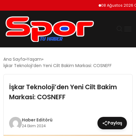
08 Ağustos 2026 Cumarte
GÜNDEM
Ana Sayfa
Yaşam
İşkar Teknoloji’den Yeni Cilt Bakim Markasi: COSNEFF
DÜNYA
İşkar Teknoloji’den Yeni Cilt Bakim
EKONOMI
Markasi: COSNEFF
SIYASET
TEKNOLOJI
Haber Editörü
Paylaş
24 Ekim 2024
EĞITIM