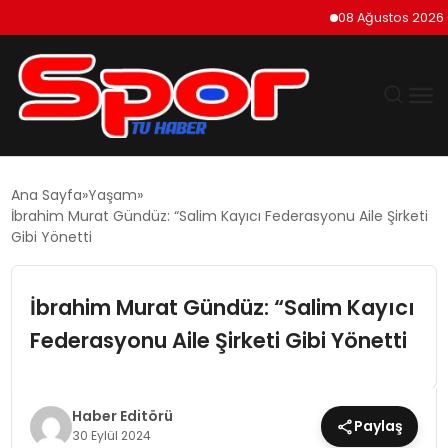
08 Ağustos 2026 Cumart
GÜNDEM
Ana Sayfa
Yaşam
İbrahim Murat Gündüz: “Salim Kayıcı Federasyonu Aile Şirketi
DÜNYA
Gibi Yönetti
EKONOMI
İbrahim Murat Gündüz: “Salim Kayıcı
Federasyonu Aile Şirketi Gibi Yönetti
SIYASET
TEKNOLOJI
Haber Editörü
Paylaş
30 Eylül 2024
EĞITIM