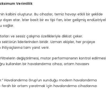
aksimum Verimlilik
n kalbini oluşturur. Bu cihazlar, temiz havayı etkili bir şekilde
ışarı atar. İster basit bir ev tipi fan, ister gelişmiş endüstriyel
u sağlar.
rları ve sessiz çalışma özellikleriyle dikkat çeker.
rla sektörün liderlerinden biridir. Uzman ekipler, her projeye
 ihtiyaçlarına tam yanıt verir.
Filtrelerin değiştirilmesi, motor performansının kontrol edilmesi
ğru kullanılan bir havalandırma cihazı, ortam havasını
bidir.” Havalandırma Grup’un sunduğu modern havalandırma
ı ve ferah bir ortam yaratmak için havalandırma cihazlarınızı