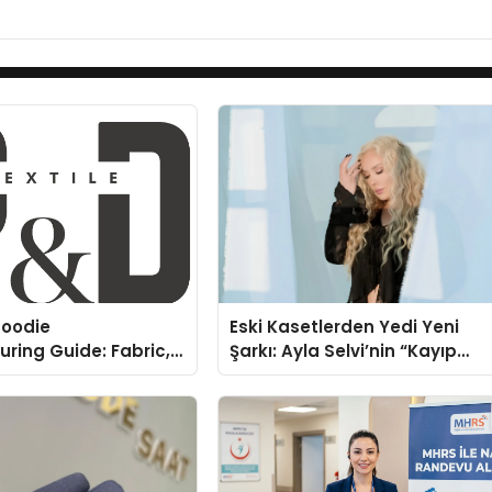
oodie
Eski Kasetlerden Yedi Yeni
ring Guide: Fabric,
Şarkı: Ayla Selvi’nin “Kayıp
rinting Options
Kasetler 1” Albümü 31
Temmuz’da Çıktı