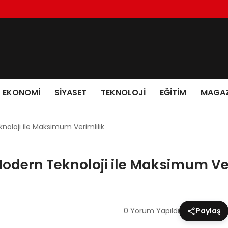
EKONOMI
SIYASET
TEKNOLOJI
EĞITIM
MAGAZ
noloji ile Maksimum Verimlilik
odern Teknoloji ile Maksimum Ver
0 Yorum Yapıldı
Paylaş