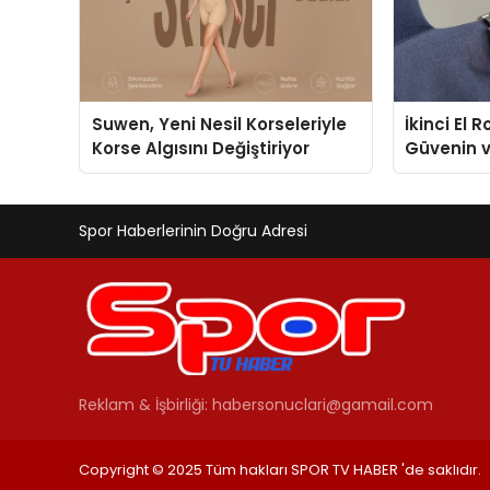
Suwen, Yeni Nesil Korseleriyle
İkinci El 
Korse Algısını Değiştiriyor
Güvenin 
Değerlem
Spor Haberlerinin Doğru Adresi
Reklam & İşbirliği:
habersonuclari@gamail.com
Copyright © 2025 Tüm hakları SPOR TV HABER 'de saklıdır.