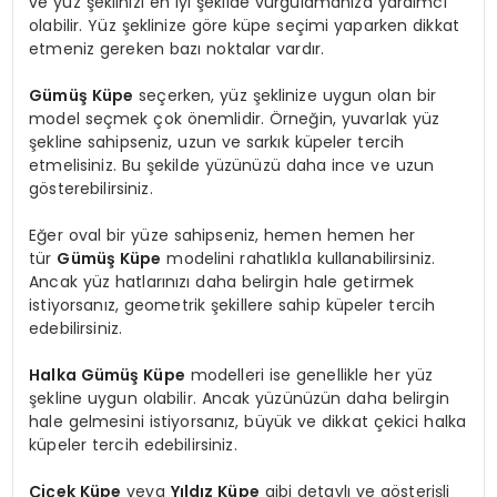
ve yüz şeklinizi en iyi şekilde vurgulamanıza yardımcı
olabilir. Yüz şeklinize göre küpe seçimi yaparken dikkat
etmeniz gereken bazı noktalar vardır.
Gümüş Küpe
seçerken, yüz şeklinize uygun olan bir
model seçmek çok önemlidir. Örneğin, yuvarlak yüz
şekline sahipseniz, uzun ve sarkık küpeler tercih
etmelisiniz. Bu şekilde yüzünüzü daha ince ve uzun
gösterebilirsiniz.
Eğer oval bir yüze sahipseniz, hemen hemen her
tür
Gümüş Küpe
modelini rahatlıkla kullanabilirsiniz.
Ancak yüz hatlarınızı daha belirgin hale getirmek
istiyorsanız, geometrik şekillere sahip küpeler tercih
edebilirsiniz.
Halka Gümüş Küpe
modelleri ise genellikle her yüz
şekline uygun olabilir. Ancak yüzünüzün daha belirgin
hale gelmesini istiyorsanız, büyük ve dikkat çekici halka
küpeler tercih edebilirsiniz.
Çiçek Küpe
veya
Yıldız Küpe
gibi detaylı ve gösterişli