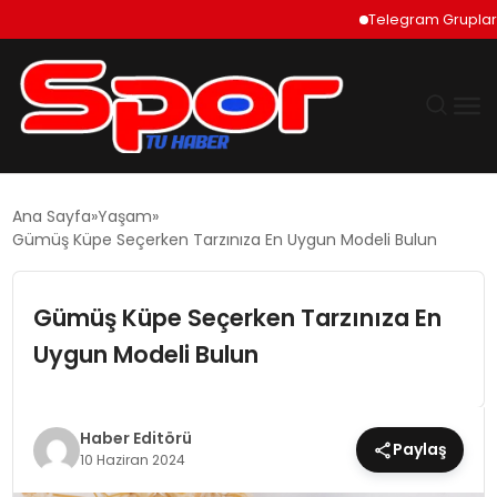
Telegram Grupları Nası
GÜNDEM
Ana Sayfa
Yaşam
Gümüş Küpe Seçerken Tarzınıza En Uygun Modeli Bulun
DÜNYA
Gümüş Küpe Seçerken Tarzınıza En
EKONOMI
Uygun Modeli Bulun
SIYASET
TEKNOLOJI
Haber Editörü
Paylaş
10 Haziran 2024
EĞITIM