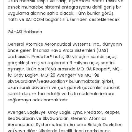
uzun menzilli tespit ve takip, eşzamanlı hedef takibi ve
esnek muharebe sistemi entegrasyonu dahil geniş bir
uygulama alanına sahip olacak. Tüm bunlar g
ö
rüş
hatt
ı ve SATCOM bağlantısı üzerinden desteklenecek.
GA-ASI Hakkında
General Atomics
Aeronautical
Systems, Inc., d
ünyanın
ö
nde
gelen İnsansız Hava Aracı Sistemleri (UAS)
üreticisidir.
Predator
®
hatt
ı, 30 yılı aşkın süredir uçuş
gerçekleştirmiş ve toplamda 9 milyon uçuş saatini
aşmıştır.
Ü
rün
portf
ö
yü
arası
nda MQ-9A Reaper
®
, MQ-
1C Gray Eagle
®
, MQ-20 Avenger
®
ve MQ-9B
SkyGuardian
®
/SeaGuardian
® bulunmaktadır. Şirket,
uzun süreli dayanım ve ç
ok
g
ö
revli
çözümler sunarak
sürekli durum farkı
ndal
ığı
ve
h
ızlı
müdahale imkanı
sağlamaya odaklanmaktadır.
Avenger, EagleEye, Gray Eagle, Lynx, Predator, Reaper,
SeaGuardian ve SkyGuardian, General Atomics
Aeronautical Systems, Inc.
’
in Amerika Birleşik Devletleri
ve/veya diğer ülkelerde tescilli ticari markalarıdır.