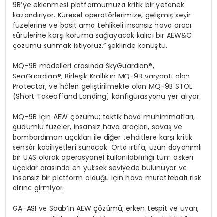
9B
’
ye eklenmesi platformumuza kritik bir yetenek
kazandırıyor.
Kü
resel operat
ö
rlerimize
, gelişmiş seyir
füzelerine ve basit ama tehlikeli insansız hava aracı
sürülerine karşı koruma sağlayacak kalıcı bir AEW&C
çözümü sunmak istiyoruz.” şeklinde konuştu.
MQ-9B modelleri arası
nda SkyGuardian
®
,
SeaGuardian
®, Birleşik Krallık’ın MQ-9B varyantı olan
Protector
, ve hâlen geliştirilmekte olan MQ-9B STOL
(
Short
Takeoff
and
Landing
) konfigürasyonu yer alıyor.
MQ-9B
i
ç
in AEW
çözümü; taktik hava mühimmatları,
güdümlü füzeler, insansız hava araçları, savaş ve
bombardıman uçakları
ile di
ğer
tehditlere karşı kritik
sens
ö
r kabiliyetleri sunacak. Orta irtifa, uzun dayanımlı
bir UAS olarak operasyonel kullanılabilirliği tüm askeri
uçaklar arasında en yüksek seviyede bulunuyor ve
insansız bir platform olduğu için hava mürettebatı risk
altına girmiyor.
GA-ASI ve Saab’ın AEW çözümü; erken tespit ve uyarı,