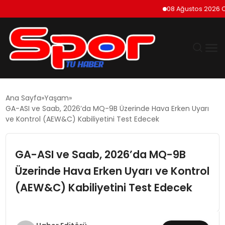
08 Ağustos 2026 Cumar
GÜNDEM
Ana Sayfa
Yaşam
GA-ASI ve Saab, 2026’da MQ-9B Üzerinde Hava Erken Uyarı
DÜNYA
ve Kontrol (AEW&C) Kabiliyetini Test Edecek
EKONOMI
GA-ASI ve Saab, 2026’da MQ-9B
Üzerinde Hava Erken Uyarı ve Kontrol
SIYASET
(AEW&C) Kabiliyetini Test Edecek
TEKNOLOJI
EĞITIM