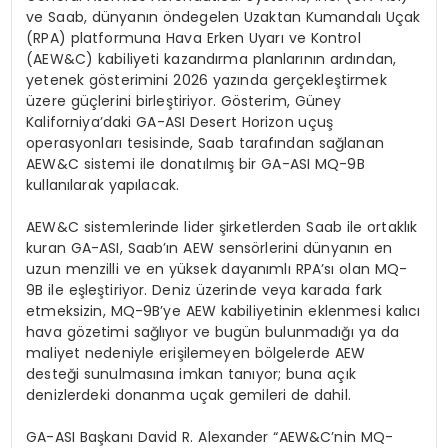
ve Saab, d
ünyanın
ö
nde
gelen Uzaktan Kumandalı Uçak
(RPA) platformuna Hava Erken Uyarı ve Kontrol
(AEW&C) kabiliyeti kazandı
rma
planlarının
ardından,
yetenek g
ö
sterimini
2026 yazında gerçekleştirmek
üzere güçlerini birleştiriyor. G
ö
sterim, Güney
Kaliforniya
’
daki
GA-ASI
Desert
Horizon uçuş
operasyonları tesisinde, Saab tarafından sağlanan
AEW&C sistemi ile donatılmış bir GA-ASI MQ-9B
kullanılarak yapılacak.
AEW&C sistemlerinde lider şirketlerden Saab ile ortaklık
kuran GA-ASI, Saab’ın AEW
sens
ö
rlerini
dünyanın en
uzun menzilli ve en yüksek dayanımlı RPA
’
sı
olan MQ-
9B ile eşleştiriyor. Deniz üzerinde veya karada fark
etmeksizin, MQ-9B
’
ye AEW kabiliyetinin eklenmesi kalıcı
hava g
ö
zetimi
sağlıyor ve bugün bulunmadığı ya da
maliyet nedeniyle erişilemeyen b
ö
lgelerde
AEW
desteği sunulmasına imkan tanıyor; buna açık
denizlerdeki donanma uçak gemileri de dahil.
GA-ASI Başkanı
David R. Alexander
“
AEW&C
’
nin
MQ-