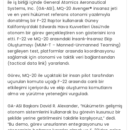
ile iş birliği içinde General Atomics Aeronautical
Systems, Inc. (GA-ASI), MQ-20 Avenger® insansız jeti
ve en yeni hükümet referans otonomi yazılımıyla
donatılmış bir F-22 Raptor kullanarak Güney
Kaliforniya’daki Edwards Hava Kuvvetleri Üssü’nde
otonom bir görev gerçekleştiren son gösterisini icra
etti. F-22 ve MQ-20 arasındaki İnsanlı-İnsansız Ekip
Oluşturmayı (MUM-T – Manned-Unmanned Teaming)
sergileyen test, platformlar arasında koordinasyonu
sağlamak için otonomi ve taktik veri bağlantısından
(tactical data link) yararlandı.
Görev, MQ-20 ile uçaktaki bir insan pilot tarafından
uçurulan komuta uçağı F-22 arasında canlı bir
etkileşimi içeriyordu ve ekip oluşturma komutlarını
alma ve yürütme yeteneğini vurguladı.
GA-ASI Başkanı David R. Alexander, “Hükümetin gelişmiş
otonom sistemlerini kullanarak bu görevin kusursuz bir
şekilde yerine getirilmesini takdirle karşılıyoruz,” dedi.
“Bu demo, görev unsurlarının entegrasyonunu ve