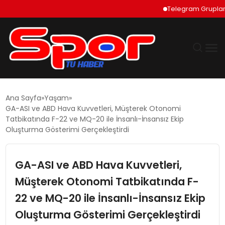
Telegram Grupları Nas
GÜNDEM
Ana Sayfa
Yaşam
GA-ASI ve ABD Hava Kuvvetleri, Müşterek Otonomi
DÜNYA
Tatbikatında F-22 ve MQ-20 ile İnsanlı-İnsansız Ekip
Oluşturma Gösterimi Gerçekleştirdi
EKONOMI
GA-ASI ve ABD Hava Kuvvetleri,
SIYASET
Müşterek Otonomi Tatbikatında F-
22 ve MQ-20 ile İnsanlı-İnsansız Ekip
TEKNOLOJI
Oluşturma Gösterimi Gerçekleştirdi
EĞITIM