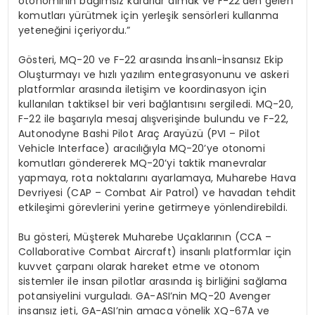
otonominin bağımsız kararlar almak ve F-22’den gelen
komutları yürütmek için yerleşik sensörleri kullanma
yeteneğini içeriyordu.”
Gösteri, MQ-20 ve F-22 arasında İnsanlı-İnsansız Ekip
Oluşturmayı ve hızlı yazılım entegrasyonunu ve askeri
platformlar arasında iletişim ve koordinasyon için
kullanılan taktiksel bir veri bağlantısını sergiledi. MQ-20,
F-22 ile başarıyla mesaj alışverişinde bulundu ve F-22,
Autonodyne Bashi Pilot Araç Arayüzü (PVI – Pilot
Vehicle Interface) aracılığıyla MQ-20’ye otonomi
komutları göndererek MQ-20’yi taktik manevralar
yapmaya, rota noktalarını ayarlamaya, Muharebe Hava
Devriyesi (CAP – Combat Air Patrol) ve havadan tehdit
etkileşimi görevlerini yerine getirmeye yönlendirebildi.
Bu gösteri, Müşterek Muharebe Uçaklarının (CCA –
Collaborative Combat Aircraft) insanlı platformlar için
kuvvet çarpanı olarak hareket etme ve otonom
sistemler ile insan pilotlar arasında iş birliğini sağlama
potansiyelini vurguladı. GA-ASI’nin MQ-20 Avenger
insansız jeti, GA-ASI’nin amaca yönelik XQ-67A ve