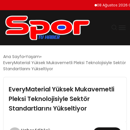
08 Ağustos 2026 Cumar
GÜNDEM
Ana Sayfa
Yaşam
EveryMaterial Yüksek Mukavemetli Pleksi Teknolojisiyle Sektör
DÜNYA
Standartlarını Yükseltiyor
EKONOMI
EveryMaterial Yüksek Mukavemetli
Pleksi Teknolojisiyle Sektör
SIYASET
Standartlarını Yükseltiyor
TEKNOLOJI
EĞITIM