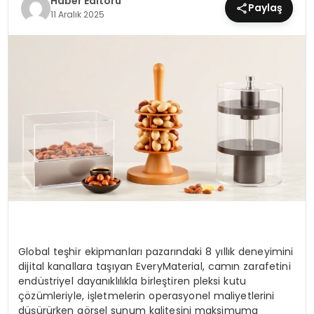
Haber Editörü
Paylaş
11 Aralık 2025
MAGAZIN
SPOR
YAŞAM
Global teşhir ekipmanları pazarındaki 8 yıllık deneyimini
dijital kanallara taşıyan EveryMaterial, camın zarafetini
endüstriyel dayanıklılıkla birleştiren pleksi kutu
çözümleriyle, işletmelerin operasyonel maliyetlerini
düşürürken görsel sunum kalitesini maksimuma