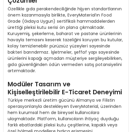
Çözümler
Özellikle gıda perakendeciliğinde hijyen standartlarının
önem kazanmasıyla birlikte, EveryMaterial’ın Food
Grade (Gıdaya Uygun) sertifikalı hammaddelerden
ürettiği pleksi kutu serisi ön plana çıkmaktadır.
Kuruyemiş, şekerleme, baharat ve pastane ürünlerinin
havayla temasını keserek tazeliğini koruyan bu kutular,
kolay temizlenebilir pürüzsüz yüzeyleri sayesinde
bakteri barındırmaz. İşletmeler, şeffaf yapı sayesinde
ürünlerini kapağı açmadan müşteriye sergileyebilirken,
gıda güvenliğinden ödün vermeden satış potansiyelini
artırmaktadır.
Modüler Tasarım ve
Kişiselleştirilebilir E-Ticaret Deneyimi
Türkiye merkezli üretim gücünü Almanya ve Filistin
operasyonlarıyla destekleyen EveryMaterial, üzerinden
hem kurumsal hem de bireysel kullanıcılara
ulaşmaktadır. Platform, kullanıcıların ihtiyaç duyduğu
farklı ebatlardaki pleksi kutu çeşitlerine, kapaklı veya
özel bölmeli modellere hızlıca erişmesini