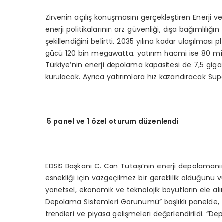
Zirvenin açılış konuşmasını gerçekleştiren Enerji 
enerji politikalarının arz güvenliği, dışa bağımlılı
şekillendiğini belirtti. 2035 yılına kadar ulaşılması 
gücü 120 bin megawatta, yatırım hacmi ise 80 mil
Türkiye’nin enerji depolama kapasitesi de 7,5 gigaw
kurulacak. Ayrıca yatırımlara hız kazandıracak Sü
5 panel ve 1 özel oturum düzenlendi
EDSİS Başkanı C. Can Tutaşı’nın enerji depolamanın
esnekliği için vazgeçilmez bir gereklilik olduğunu 
yönetsel, ekonomik ve teknolojik boyutların ele alı
Depolama Sistemleri Görünümü” başlıklı panelde,
trendleri ve piyasa gelişmeleri değerlendirildi. “De