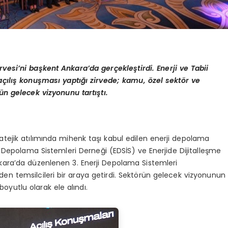
rvesi
’
ni başkent Ankara
’
da gerçekleştirdi. Enerji ve Tabii
çılış konuş
mas
ı yaptığı zirvede; kamu,
ö
zel sekt
ö
r ve
ün gelecek vizyonunu tartıştı.
atejik atılımında mihenk taşı kabul edilen enerji depolama
i Depolama Sistemleri Derneği (EDSİS) ve Enerjide Dijitalleşme
nkara’da düzenlenen 3. Enerji Depolama Sistemleri
n temsilcileri bir araya getirdi. Sektörün gelecek vizyonunun
boyutlu olarak ele alındı.