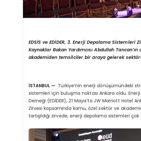
EDS
İS ve
ED
İ
DER
, 3. Enerji Depolama Sistemleri Zi
Kaynaklar Bakan Yardımcısı Abdullah Tancan’ın a
akademiden temsilciler bir araya gelerek sekt
ö
r
İSTANBUL
—
Türkiye’nin enerji dönüşümündeki str
sistemleri için buluşma noktası Ankara oldu. Enerj
Derneği (EDİDER), 21 Mayıs’ta JW Marriott Hotel A
Zirvesi kapsamında kamu, özel sektör ve akademide
tartışıldığı zirvede, enerji depolama sistemleri çok 