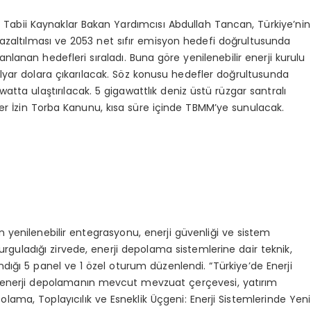
ve Tabii Kaynaklar Bakan Yardımcısı Abdullah Tancan, Türkiye’nin
ğın azaltılması ve 2053 net sıfır emisyon hedefi doğrultusunda
planlanan hedefleri sıraladı. Buna göre yenilenebilir enerji kurulu
yar dolara çıkarılacak. Söz konusu hedefler doğrultusunda
atta ulaştırılacak. 5 gigawattlık deniz üstü rüzgar santralı
per İzin Torba Kanunu, kısa süre içinde TBMM’ye sunulacak.
 yenilenebilir entegrasyonu, enerji güvenliği ve sistem
vurguladığı zirvede, enerji depolama sistemlerine dair teknik,
ndığı 5 panel ve 1 özel oturum düzenlendi. “Türkiye’de Enerji
 enerji depolamanın mevcut mevzuat çerçevesi, yatırım
polama, Toplayıcılık ve Esneklik Üçgeni: Enerji Sistemlerinde Yeni