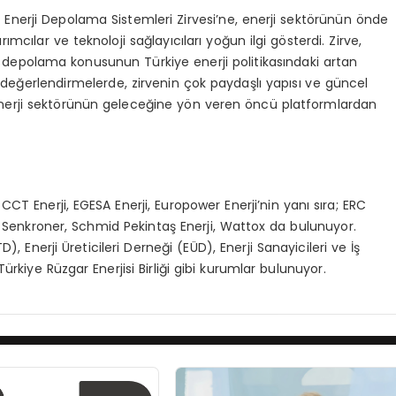
 Enerji Depolama Sistemleri Zirvesi’ne, enerji sektörünün önde
rımcılar ve teknoloji sağlayıcıları yoğun ilgi gösterdi. Zirve,
rji depolama konusunun Türkiye enerji politikasındaki artan
n değerlendirmelerde, zirvenin çok paydaşlı yapısı ve güncel
e enerji sektörünün geleceğine yön veren öncü platformlardan
 CCT Enerji, EGESA Enerji, Europower Enerji’nin yanı sıra; ERC
G, Senkroner, Schmid Pekintaş Enerji, Wattox da bulunuyor.
), Enerji Üreticileri Derneği (EÜD), Enerji Sanayicileri ve İş
ürkiye Rüzgar Enerjisi Birliği gibi kurumlar bulunuyor.