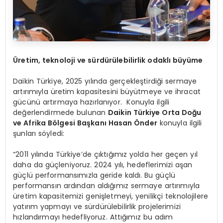
Ü
retim, teknoloji ve sürdürülebilirlik odaklı büyüme
Daikin Türkiye, 2025 yılında gerçekleştirdiği sermaye
artırımıyla üretim kapasitesini büyütmeye ve ihracat
gücünü artırmaya hazırlanıyor. Konuyla ilgili
değerlendirmede bulunan
Daikin Türkiye Orta Doğu
ve Afrika B
ö
lgesi Başkanı Hasan Ö
nder
konuyla ilgili
şunları söyledi:
“2011 yılında Türkiye’de çıktığımız yolda her geçen yıl
daha da güçleniyoruz. 2024 yılı, hedeflerimizi aşan
güçlü performansımızla geride kaldı. Bu güçlü
performansın ardından aldığımız sermaye artırımıyla
üretim kapasitemizi genişletmeyi, yenilikçi teknolojilere
yatırım yapmayı ve sürdürülebilirlik projelerimizi
hızlandırmayı hedefliyoruz. Attığımız bu adım