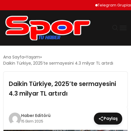
Telegram Grupları Nasıl
GÜNDEM
Ana Sayfa
Yaşam
Daikin Türkiye, 2025’te sermayesini 4.3 milyar TL artırdı
DÜNYA
Daikin Türkiye, 2025’te sermayesini
EKONOMI
4.3 milyar TL artırdı
SIYASET
TEKNOLOJI
Haber Editörü
Paylaş
15 Ekim 2025
EĞITIM