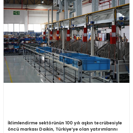
MAGAZIN
SPOR
YAŞAM
İklimlendirme sekt
ö
rünün 100 yılı aşkın tecrübesiyle
ö
ncü markası Daikin, Türkiye
’
ye olan yatırımlarını