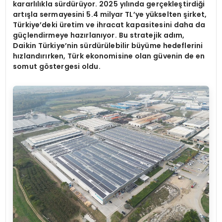
kararlılıkla sürdürüyor. 2025 yılında gerçekleştirdiği
artışla sermayesini 5.4 milyar TL
’
ye yü
kselten
şirket,
Türkiye
’
deki üretim ve ihracat kapasitesini daha da
güçlendirmeye hazı
rlan
ıyor. Bu stratejik adım,
Daikin Türkiye
’
nin sürdürülebilir büyüme hedeflerini
hızlandırırken, Türk ekonomisine olan güvenin de en
somut g
ö
stergesi oldu.