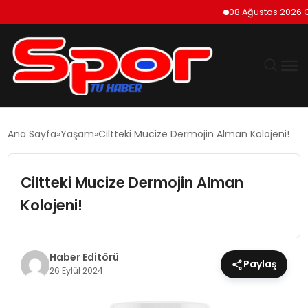
08 Ağustos 2026 Cuma
GÜNDEM
Ana Sayfa
Yaşam
Ciltteki Mucize Dermojin Alman Kolojeni!
DÜNYA
Ciltteki Mucize Dermojin Alman
EKONOMI
Kolojeni!
SIYASET
Haber Editörü
Paylaş
TEKNOLOJI
26 Eylül 2024
EĞITIM