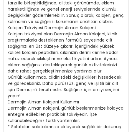
tarzı ile birleştirildiğinde, ciltteki görünümde, eklem
hareketliliğinde ve genel enerji seviyelerinde olumlu
değişiklikler gözlemlenebilir. Sonuç olarak, kolajen, genç
kalmanın ve sağlığınızı korumanın anahtarı olabilir.
Kolajen Takviyesi Dermojin Alman Kolajeni
Kolajen takviyesi olan Dermojin Alman Kolajeni, klinik
araştırmalarla desteklenen formülü sayesinde cilt
sağlığınızı en üst düzeye çıkarır. İçeriğindeki yüksek
kaliteli kolajen peptidleri, cildinizin derinliklerine kadar
nüfuz ederek sıkılaştırır ve elastikiyetini artırır. Ayrıca,
eklem sağlığınızı destekleyerek günlük aktivitelerinizi
daha rahat gerçekleştirmenize yardımcı olur.
Günlük kullanımda, cildinizdeki değişiklikleri hissedecek
ve göreceksiniz. Daha pürüzsüz, genç ve ışıltılı bir cilt
için Dermojin’i tercih edin. Sağlığınız için en iyi seçimi
yapın!
Dermojin Alman Kolajeni Kullanımı
Dermojin Alman Kolajeni, günlük beslenmenize kolayca
entegre edilebilen pratik bir takviyedir. İşte
kullanabileceğiniz farklı yöntemler:
* Salatalar: salatalarınıza ekleyerek sağlıklı bir dokunuş