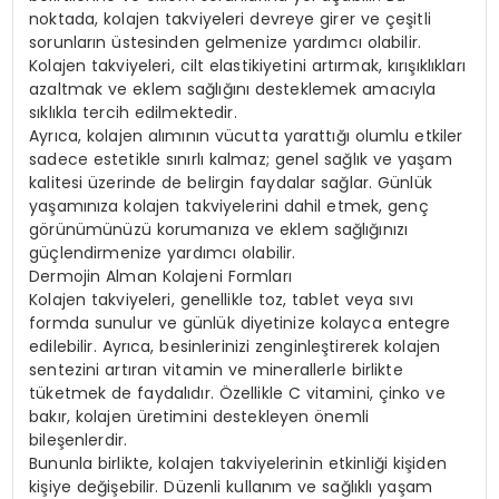
noktada, kolajen takviyeleri devreye girer ve çeşitli
sorunların üstesinden gelmenize yardımcı olabilir.
Kolajen takviyeleri, cilt elastikiyetini artırmak, kırışıklıkları
azaltmak ve eklem sağlığını desteklemek amacıyla
sıklıkla tercih edilmektedir.
Ayrıca, kolajen alımının vücutta yarattığı olumlu etkiler
sadece estetikle sınırlı kalmaz; genel sağlık ve yaşam
kalitesi üzerinde de belirgin faydalar sağlar. Günlük
yaşamınıza kolajen takviyelerini dahil etmek, genç
görünümünüzü korumanıza ve eklem sağlığınızı
güçlendirmenize yardımcı olabilir.
Dermojin Alman Kolajeni Formları
Kolajen takviyeleri, genellikle toz, tablet veya sıvı
formda sunulur ve günlük diyetinize kolayca entegre
edilebilir. Ayrıca, besinlerinizi zenginleştirerek kolajen
sentezini artıran vitamin ve minerallerle birlikte
tüketmek de faydalıdır. Özellikle C vitamini, çinko ve
bakır, kolajen üretimini destekleyen önemli
bileşenlerdir.
Bununla birlikte, kolajen takviyelerinin etkinliği kişiden
kişiye değişebilir. Düzenli kullanım ve sağlıklı yaşam