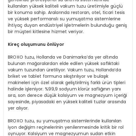
kullanılan yüksek kaliteli vakum tuzu üretimiyle güçlü
bir konuma sahip. Aralarında restoran, otel, ticari tesis
ve yüksek performanslı su yumuşatma sistemlerine
ihtiyaç duyan endüstriyel işletmelerin bulunduğu geniş
bir müşteri kitlesine hizmet veriyor.
Kire
ç oluşumunu önlüyor
BROXO tuzu, Hollanda ve Danimarka’da yer altında
bulunan mağaralardan elde edilen yüksek saflıktaki
vakum tuzundan üretiliyor. Vakum tuzu, Hollanda’da
briket ve tablet formuna sıkıştırılıyor ve bulaşık
makineleri için özel olarak geliştirilmiş farklı ürün tipleri
halinde işleniyor. %99,9 sodyum klorür saflığının yanı
sıra, son derece düşük kalsiyum ve magnezyum içeriği
sayesinde, piyasadaki en yüksek kaliteli tuzlar arasında
yer alıyor.
BROXO tuzu, su yumuşatma sistemlerinde kullanılan
iyon değişim reçinelerinin yenilenmesinde kritik bir rol
oynuyor. Kalsiyum ve magnezyumun sudan etkin