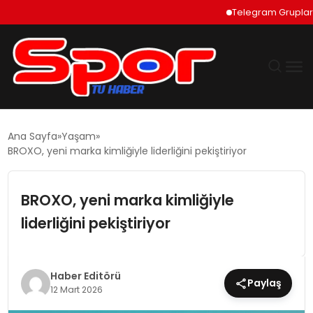
Telegram Grupları Nas
GÜNDEM
Ana Sayfa
Yaşam
BROXO, yeni marka kimliğiyle liderliğini pekiştiriyor
DÜNYA
BROXO, yeni marka kimliğiyle
EKONOMI
liderliğini pekiştiriyor
SIYASET
TEKNOLOJI
Haber Editörü
Paylaş
12 Mart 2026
EĞITIM