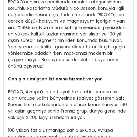
BROXO’nun su ve perakende ürünler kategorisinden
sorumlu Pazarlama Müdürü Nico Basson, konuyla ilgili
değerlendirmesinde şu ifadeleri kullandı: “BROXO, son
derece düşük kalsiyum ve magnezyum içeriğinin yanı
sıra, %99,9 sodyum klorür saflığı sayesinde, piyasadaki
en yüksek kaliteli tuzlar arasında yer alıyor ve 100 yılı
aşkın süredir segmentinin lideri konumda bulunuyor.
Yeni yüzümüz, kalite, güvenilirlik ve tutarlılık gibi güçlü
yönlerimize odaklanırken, markamızı modern bir
çizgiye taşıyor. Bu sayede sürdürülebilir büyümenin
önünü açıyoruz.”
Geni
ş bir müşteri kitlesine hizmet veriyor
BROXO, Avrupa’nın en büyük tuz üreticilerinden biri
olan Groupe Salins bünyesinde faaliyet gösteren Salt
Specialties markalarından biri olarak konumlanıyor. 160
yılı aşkın geçmişe sahip Fransız grup, dünya genelinde
yaklaşık 2.200 kişiyi istihdam ediyor.
100 yıldan fazla uzmanlığa sahip BROXO, Avrupa
genelinde profesyonel su arıtma sistemlerinde